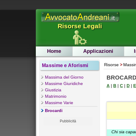
Risorse Legali
Home
Applicazioni
Risorse
Massim
Massime e Aforismi
BROCARDI
Massima del Giorno
Massime Giuridiche
A
|
B
|
C
|
D
|
E
Giustizia
Matrimonio
Massime Varie
Brocardi
Pubblicità
Chi sia capac