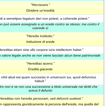
"Herciscere."
Dividere un'eredità
di a semetipso legatum dari non potest, a coherede potest."
on può essere assegnato a un erede contro se stesso; ma contro il
coerede sì
"Heredis institutio."
Istituzione di erede
Hereditas etiam sine ullo corpore iuris intellectum habet."
a valore legale anche se non viene lasciato alcun bene patrimoniale
"Hereditas iacens."
Eredità giacente
 nihil aliud est quam successio in universum ius, quod defunctus
habuit."
ltro non è se non una successione a titolo universale nei diritti che
aveva il defunto
Hereditas non heredis personam, sed defuncti sustinet."
on rappresenta giuridicamente la persona dell'erede, ma quella del