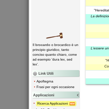
"Heredita
La definizi
Il
brocardo
o brocardico è un
L'essere un 
principio giuridico, tanto
conciso quanto chiaro, come
ad esempio 'dura lex, sed
"H
lex'.
Col
Link Utili
Apoftegma
Frasi per ogni occasione
Applicazioni
Ricerca Applicazioni