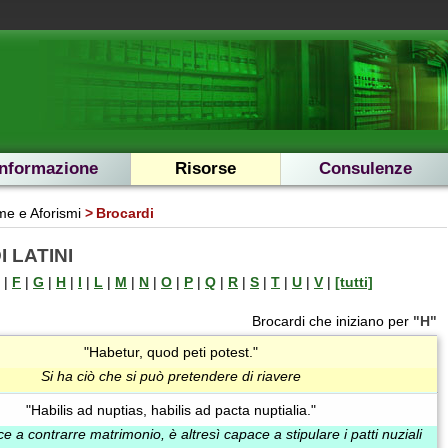
Informazione
Risorse
Consulenze
e e Aforismi
Brocardi
 LATINI
|
F
|
G
|
H
|
I
|
L
|
M
|
N
|
O
|
P
|
Q
|
R
|
S
|
T
|
U
|
V
|
[tutti]
Brocardi che iniziano per
"H"
"Habetur, quod peti potest."
Si ha ciò che si può pretendere di riavere
"Habilis ad nuptias, habilis ad pacta nuptialia."
e a contrarre matrimonio, è altresì capace a stipulare i patti nuziali