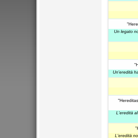
"Here
Un legato n
"
Un'eredità h
"Hereditas
L'eredità a
"
L'eredità n