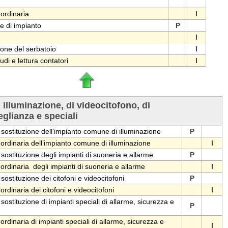
ordinaria
I
e di impianto
P
I
ione del serbatoio
I
audi e lettura contatori
I
i illuminazione, di videocitofono, di
glianza e speciali
 sostituzione dell’impianto comune di illuminazione
P
rdinaria dell’impianto comune di illuminazione
I
 sostituzione degli impianti di suoneria e allarme
P
rdinaria degli impianti di suoneria e allarme
I
 sostituzione dei citofoni e videocitofoni
P
rdinaria dei citofoni e videocitofoni
I
 sostituzione di impianti speciali di allarme, sicurezza e
P
dinaria di impianti speciali di allarme, sicurezza e
I