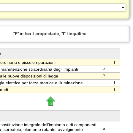
"
P
" indica il
proprietario
, "
I
" l'
inquilino
.
e
rdinaria e piccole riparazioni
I
e manutenzione straordinaria degli impianti
P
le nuove disposizioni di legge
P
a elettrica per forza motrice e illuminazione
I
laudi
I
 sostituzione integrale dell’impianto o di componenti
, serbatoio, elemento rotante, avvolgimento
P