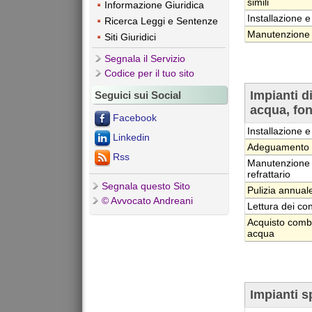
simili
Informazione Giuridica
Installazione e
Ricerca Leggi e Sentenze
Manutenzione o
Siti Giuridici
Segnala il Servizio
Codice per il tuo sito
Impianti 
Seguici sui Social
acqua, fon
Facebook
Installazione e
Linkedin
Adeguamento de
Rss
Manutenzione o
refrattario
Segnala questo Sito
Pulizia annuale
© Avvocato Andreani
Lettura dei con
Acquisto combu
acqua
Impianti s