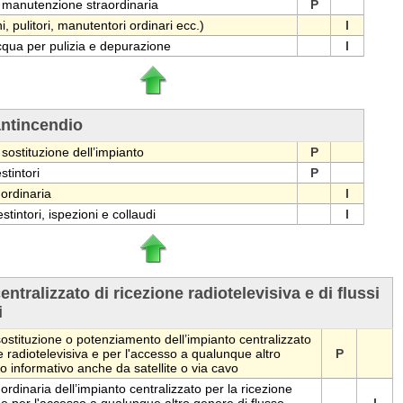
e manutenzione straordinaria
P
i, pulitori, manutentori ordinari ecc.)
I
qua per pulizia e depurazione
I
antincendio
 sostituzione dell’impianto
P
stintori
P
ordinaria
I
stintori, ispezioni e collaudi
I
entralizzato di ricezione radiotelevisiva e di flussi
i
sostituzione o potenziamento dell’impianto centralizzato
e radiotelevisiva e per l'accesso a qualunque altro
P
o informativo anche da satellite o via cavo
rdinaria dell’impianto centralizzato per la ricezione