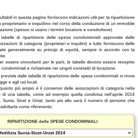
ltabili in questa pagina forniscono indicazioni utili per la
ripartizione
a
proprietario
e
inquilino
nel corso della conduzione di un immobile
azione (spesso si usano i termini
locatore
e
conduttore
).
 tabelle di ripartizione delle
spese condominiali
approvate dalle
izzazioni di categoria (proprietari e inquilini) e tutte forniscono delle
sate generalmente su principi di
equità
, sempre in accordo con la
nte.
per essere
vincolanti
per le parti, le tabelle devono essere
recepite
 condominiali e richiamate nei singoli
contratti
di locazione.
previste dalle tabelle di ripartizione delle spese condominiali si rinvia
gge e agli usi locali.
quanto più ampio è il consenso delle associazioni di categoria nella
e di una tabella, come ad esempio quella condivisa nell'aprile 2014
a, Sunia, Sicet e Uniat, tanto più alto sarà il numero di persone che
adottarla come riferimento.
RIPARTIZIONE delle SPESE CONDOMINIALI