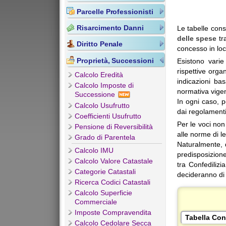
Parcelle Professionisti
Risarcimento Danni
Le tabelle consu
delle spese
tr
Diritto Penale
concesso in loc
Proprietà, Successioni
Esistono varie
rispettive organ
Calcolo Eredità
indicazioni ba
Calcolo Imposte di
normativa vige
Successione
In ogni caso, 
Calcolo Usufrutto
dai regolamenti
Coefficienti Usufrutto
Per le voci non 
Pensione di Reversibilità
alle norme di le
Grado di Parentela
Naturalmente, 
Calcolo IMU
predisposizion
Calcolo Valore Catastale
tra Confedilizi
Categorie Catastali
decideranno di 
Ricerca Codici Catastali
Calcolo Superficie
Commerciale
Imposte Compravendita
Calcolo Cedolare Secca