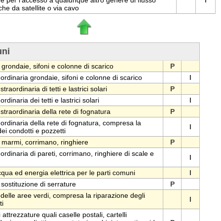
 e per l'accesso a qualunque altro genere di flusso
I
he da satellite o via cavo
uni
 grondaie, sifoni e colonne di scarico
P
rdinaria grondaie, sifoni e colonne di scarico
I
raordinaria di tetti e lastrici solari
P
dinaria dei tetti e lastrici solari
I
traordinaria della rete di fognatura
P
rdinaria della rete di fognatura, compresa la
I
ei condotti e pozzetti
i marmi, corrimano, ringhiere
P
rdinaria di pareti, corrimano, ringhiere di scale e
I
ua ed energia elettrica per le parti comuni
I
 sostituzione di serrature
P
elle aree verdi, compresa la riparazione degli
I
ti
 attrezzature quali caselle postali, cartelli