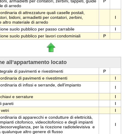
doni, armadietti per contatori, zerbini, tappeti, guide
P
le di arredo
dinaria di attrezzature quali caselle postali,
tori, bidoni, armadietti per contatori, zerbini,
I
e altro materiale di arredo
one suolo pubblico per passo carrabile
I
one suolo pubblico per lavori condominiali
P
rne all’appartamento locato
tegrale di pavimenti e rivestimenti
P
rdinaria di pavimenti e rivestimenti
I
dinaria di infissi e serrande, dell'impianto
I
chiavi e serrature
I
i pareti
I
 vetri
I
dinaria di apparecchi e condutture di elettricità,
 impianti citofonico, videocitofonico e degli impianti
I
videosorveglianza, per la ricezione radiotelevisiva e
a qualunque altro genere di flusso