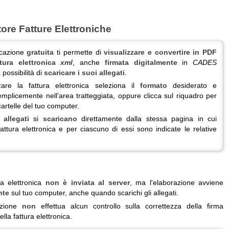
tore Fatture Elettroniche
icazione
gratuita
ti permette di
visualizzare
e
convertire in PDF
ttura elettronica
xml
, anche
firmata digitalmente
in
CADES
a possibilità di
scaricare i suoi allegati
.
zare la fattura elettronica seleziona il
formato
desiderato e
mplicemente nell'area tratteggiata, oppure clicca sul riquadro per
cartelle del tuo computer.
i
allegati
si
scaricano
direttamente dalla stessa pagina in cui
 fattura elettronica e per ciascuno di essi sono indicate le relative
ra elettronica
non è inviata al server
, ma l'elaborazione avviene
nte
sul tuo computer, anche quando scarichi gli allegati.
cazione
non
effettua alcun controllo sulla correttezza della firma
ella fattura elettronica.