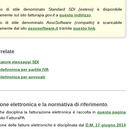
lio di stile denominato
Standard SDI (esteso)
è disponibile
tamente sul sito
fatturapa.gov.it
a
questo indirizzo
.
lio di stile denominato
AssoSoftware (compatto)
è scaricabile
tamente dal sito
assosoftware.it
tramite
questo link
.
relate
zatore messaggi SDI
elettronica per partite IVA
elettronica per avvocati
ione elettronica e la normativa di riferimento
e disciplina la fatturazione elettronica è raccolta in
questa pagina
sito FatturaPA.
ione
delle fatture elettroniche è disciplinata dal
D.M. 17 giugno 2014