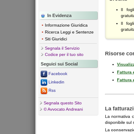
Il fog
In Evidenza
gratui
Il fog
Informazione Giuridica
gratui
Ricerca Leggi e Sentenze
Siti Giuridici
Segnala il Servizio
Risorse cor
Codice per il tuo sito
Seguici sui Social
Visualiz
Fattura 
Facebook
Fattura 
Linkedin
Rss
Segnala questo Sito
La fatturaz
© Avvocato Andreani
La normativa ch
disponibile sul 
La
conservaz