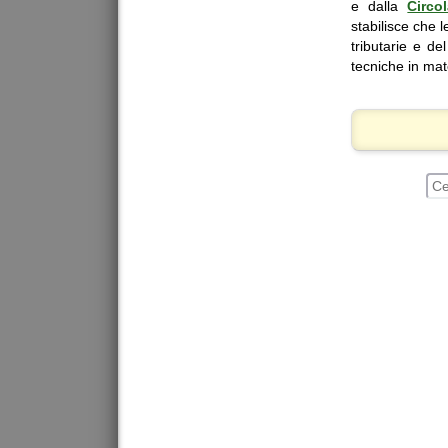
e dalla
Circo
stabilisce che 
tributarie e de
tecniche in ma