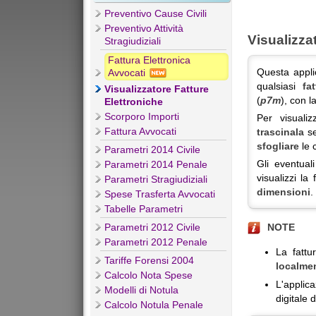
Preventivo Cause Civili
Preventivo Attività
Visualizza
Stragiudiziali
Fattura Elettronica
Questa appl
Avvocati
qualsiasi
fa
Visualizzatore Fatture
(
p7m
), con l
Elettroniche
Scorporo Importi
Per visualiz
Fattura Avvocati
trascinala
se
sfogliare
le 
Parametri 2014 Civile
Gli eventual
Parametri 2014 Penale
visualizzi la
Parametri Stragiudiziali
dimensioni
.
Spese Trasferta Avvocati
Tabelle Parametri
Parametri 2012 Civile
NOTE
Parametri 2012 Penale
La fattu
Tariffe Forensi 2004
localme
Calcolo Nota Spese
L'appli
Modelli di Notula
digitale d
Calcolo Notula Penale