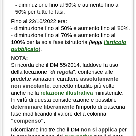
- diminuzione fino al 50% e aumento fino al
50% per tutte le fasi.
Fino al 22/10/2022 era:
- diminuzione fino al 50% e aumento fino all'80%,
- diminuzione fino al 70% e aumento fino al
100% per la sola fase istruttoria
(leggi
l'articolo
pubblicato
).
NOTA:
Si ricorda che il DM 55/2014, laddove fa uso
della locuzione "
di regola
", conferisce alle
predette variazioni carattere
assolutamente
non vincolante
, concetto ribadito più volte
anche nella
relazione illustrativa
ministeriale.
In virtù di questa considerazione è possibile
determinare liberamente
l'importo di ciascuna
fase modificando il valore della colonna
"compenso"
.
Ricordiamo inoltre che il DM
non si applica
per