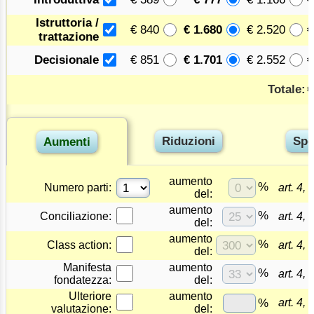
Istruttoria /
€ 840
€ 1.680
€ 2.520
trattazione
€ 851
€ 1.701
€ 2.552
Decisionale
Totale:
aumento
%
Numero parti:
art. 4,
del:
aumento
%
Conciliazione:
art. 4,
del:
aumento
%
Class action:
art. 4
del:
Manifesta
aumento
%
art. 4,
fondatezza:
del:
Ulteriore
aumento
%
art. 4,
valutazione:
del: