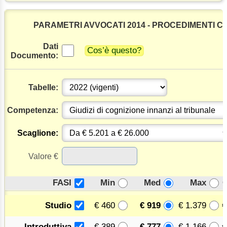
PARAMETRI AVVOCATI 2014 - PROCEDIMENTI CIV
Dati
Cos’è questo?
Documento:
Tabelle:
Competenza:
Scaglione:
Valore €
FASI
Min
Med
Max
€ 460
€ 919
€ 1.379
Studio
€ 389
€ 777
€ 1.166
Introduttiva