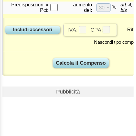
Predisposizioni x
aumento
art. 4,
%
Pct:
del:
bis
Includi accessori
IVA:
CPA:
Rit.
Nascondi tipo compe
Pubblicità