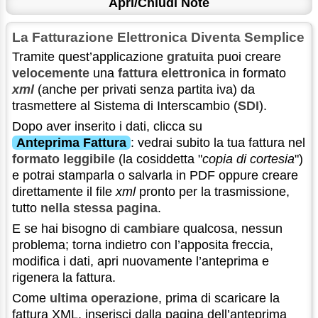
Apri/Chiudi Note
La Fatturazione Elettronica Diventa Semplice
Tramite quest’applicazione
gratuita
puoi creare
velocemente
una
fattura elettronica
in formato
xml
(anche per privati senza partita iva) da
trasmettere al Sistema di Interscambio (
SDI
).
Dopo aver inserito i dati, clicca su
Anteprima Fattura
: vedrai subito la tua fattura nel
formato leggibile
(la cosiddetta "
copia di cortesia
")
e potrai stamparla o salvarla in PDF oppure creare
direttamente il file
xml
pronto per la trasmissione,
tutto
nella stessa pagina
.
E se hai bisogno di
cambiare
qualcosa, nessun
problema; torna indietro con l’apposita freccia,
modifica i dati, apri nuovamente l’anteprima e
rigenera la fattura.
Come
ultima operazione
, prima di scaricare la
fattura XML, inserisci dalla pagina dell’anteprima