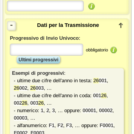
-
Dati per la Trasmissione
Progressivo di Invio Univoco:
obbligatorio
Ultimi progressivi
Esempi di progressivi
:
- ultime due cifre dell'anno in testa:
26
001
,
26
002
,
26
003
, …
- ultime due cifre dell'anno in coda:
001
26
,
002
26
,
003
26
, …
- numerico:
1
,
2
,
3
, … oppure:
00001
,
00002
,
00003
, …
- alfanumerico:
F1
,
F2
,
F3
, … oppure:
F0001
,
F0002
,
F0003
, …