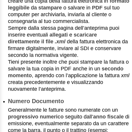
creare una copia della fattura elettronica in
formato
leggibile
da
stampare
o salvare in
PDF
sul tuo
computer per archiviarla, inviarla al cliente o
consegnarla al tuo commercialista.
Sempre dalla stessa pagina dell’anteprima puoi
inserire eventuali
allegati
e
scaricare
direttamente il file
.xml
della fattura elettronica da
firmare digitalmente, inviare al SDI e conservare
secondo la normativa vigente.
Tieni presente inoltre che puoi stampare la fattura o
salvare la tua copia in PDF anche in un
secondo
momento
, aprendo con l’applicazione la fattura
xml
creata precedentemente e visualizzando
nuovamente l’anteprima.
Numero Documento
Generalmente le fatture sono numerate con un
progressivo numerico
seguito dall’
anno fiscale
di
emissione, eventualmente separato da un carattere
come la barra, il punto o il trattino (esempi: