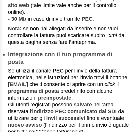
sito web
(tale limite vale anche per il controllo
online).
-
30 Mb
in caso di invio tramite
PEC
.
Nota:
se non hai allegati da inserire e non vuoi
controllare la fattura puoi scaricare subito l’
xml
da
questa pagina senza fare l’anteprima.
Integrazione con il tuo programma di
posta
Se utilizzi il canale PEC per l’invio della fattura
elettronica, nelle istruzioni per l’invio trovi il bottone
[EMAIL]
che ti consente di aprire con un
click
il
programma di posta
predefinito con alcune
informazioni
preimpostate
.
Gli utenti registrati possono
salvare
nell’area
riservata l’
indirizzo PEC comunicato dal SDI
da
utilizzare per gli
invii successivi
fino a eventuale
nuovo avviso
(l’indirizzo per il primo invio è uguale
per tutti:
sdi01@pec.fatturapa.it
).