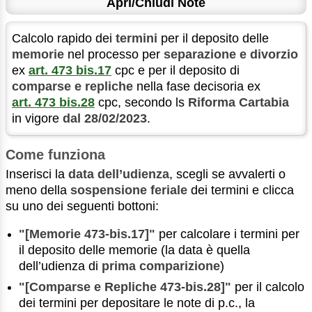
Apri/Chiudi Note
Calcolo rapido dei
termini
per il deposito delle
memorie
nel processo per
separazione e divorzio
ex
art. 473 bis.17
cpc e per il deposito di
comparse e repliche
nella fase decisoria ex
art. 473 bis.28
cpc, secondo ls
Riforma Cartabia
in vigore
dal 28/02/2023
.
Come funziona
Inserisci la
data dell’udienza
, scegli se avvalerti o
meno della
sospensione feriale
dei termini e clicca
su uno dei seguenti bottoni:
"[Memorie 473-bis.17]"
per calcolare i termini per
il deposito delle memorie (la data è quella
dell’udienza di
prima comparizione
)
"[Comparse e Repliche 473-bis.28]"
per il calcolo
dei termini per depositare le note di p.c., la