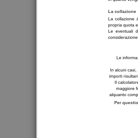
La collazione
La collazione à
propria quota e
Le eventuali d
considerazione 
Le informaz
In alcuni casi
importi risulta
Il calcolato
maggiore f
alquanto comp
Per questio