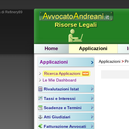
 di Refinery89
Risorse Legali
Home
Applicazioni
Applicazioni
Pr
Applicazioni
Ricerca Applicazioni
Le Mie Dashboard
Rivalutazioni Istat
Tassi e Interessi
Scadenze e Termini
Atti Giudiziari
Fatturazione Avvocati