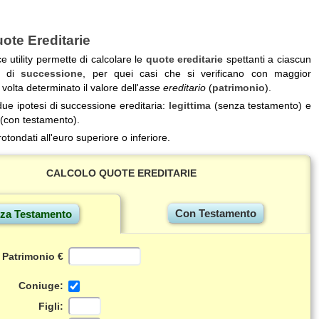
ote Ereditarie
 utility permette di calcolare le
quote ereditarie
spettanti a ciascun
o di
successione
, per quei casi che si verificano con maggior
volta determinato il valore dell'
asse ereditario
(
patrimonio
).
ue ipotesi di successione ereditaria:
legittima
(senza testamento) e
(con testamento).
rotondati all'euro superiore o inferiore.
CALCOLO QUOTE EREDITARIE
l Patrimonio €
Coniuge:
Figli: