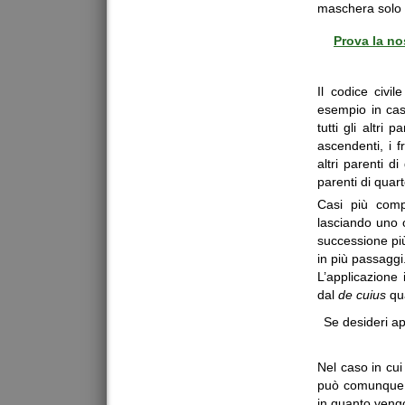
maschera solo i
Prova la no
Il codice civil
esempio in caso
tutti gli altri 
ascendenti, i f
altri parenti 
parenti di quar
Casi più comp
lasciando uno o 
successione più
in più passaggi
L’applicazione 
dal
de cuius
qua
Se desideri app
Nel caso in cui
può comunque ut
in quanto vengo