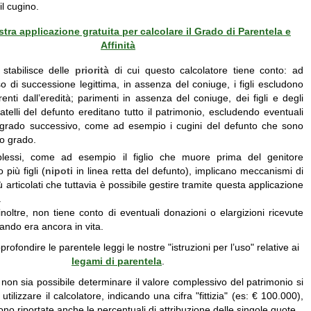
l cugino.
stra applicazione gratuita per calcolare il Grado di Parentela e
Affinità
e stabilisce delle
priorità
di cui questo calcolatore tiene conto: ad
 di successione legittima, in assenza del coniuge, i figli escludono
parenti dall’eredità; parimenti in assenza del coniuge, dei figli e degli
ratelli del defunto ereditano tutto il patrimonio, escludendo eventuali
di grado successivo, come ad esempio i cugini del defunto che sono
to grado.
lessi, come ad esempio il figlio che muore prima del genitore
più figli (
nipoti
in linea retta del defunto), implicano meccanismi di
 articolati che tuttavia è possibile gestire tramite questa applicazione
.
inoltre, non tiene conto di eventuali donazioni o elargizioni ricevute
ndo era ancora in vita.
rofondire le parentele leggi le nostre "istruzioni per l’uso" relative ai
legami di parentela
.
 non sia possibile determinare il valore complessivo del patrimonio si
ilizzare il calcolatore, indicando una cifra "fittizia" (es: € 100.000),
no riportate anche le percentuali di attribuzione delle singole quote.