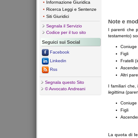
Informazione Giuridica
Ricerca Leggi e Sentenze
Siti Giuridici
Note e mod
Segnala il Servizio
I parenti che 
Codice per il tuo sito
testamento) so
Seguici sui Social
Coniuge
Facebook
Figli
Fratelli (
Linkedin
Ascendent
Rss
Altri par
Segnala questo Sito
I familiari che
© Avvocato Andreani
legittima
(parent
Coniuge
Figli
Ascendent
La
quota di le