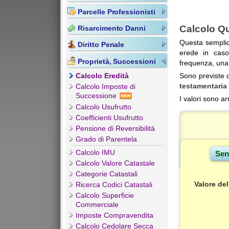
Parcelle Professionisti
Calcolo Qu
Risarcimento Danni
Questa semplice
Diritto Penale
erede in cas
Proprietà, Successioni
frequenza, una 
Calcolo Eredità
Sono previste d
testamentaria
Calcolo Imposte di
Successione
I valori sono ar
Calcolo Usufrutto
Coefficienti Usufrutto
Pensione di Reversibilità
Grado di Parentela
Calcolo IMU
Calcolo Valore Catastale
Categorie Catastali
Valore de
Ricerca Codici Catastali
Calcolo Superficie
Commerciale
Imposte Compravendita
Calcolo Cedolare Secca