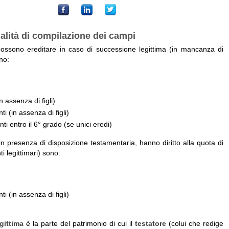
alità di compilazione dei campi
possono ereditare in caso di successione legittima (in mancanza di
no:
in assenza di figli)
i (in assenza di figli)
enti entro il 6° grado (se unici eredi)
, in presenza di disposizione testamentaria, hanno diritto alla quota di
i legittimari) sono:
i (in assenza di figli)
gittima
è la parte del patrimonio di cui il
testatore
(colui che redige