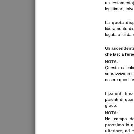
un testamento)
legittimari, tal
La
quota disp
liberamente di
legata a lui da 
Gli
ascendent
che lascia l’ered
NOTA:
Questo calcola
sopravvivano i
essere question
I
parenti fino
parenti di quar
grado.
NOTA:
Nel campo de
prossimo
in q
ulteriore
; ad e