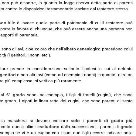
 non può disporre, in quanto la legge riserva detta parte ai parenti
vota contro le disposizioni testamentarie lasciate dal testatore stesso.
onibile
è invece quella parte di patrimonio di cui il testatore può
sporre in favore di chiunque, che può essere anche una persona non
rapporti di parentela.
i
sono gli avi, cioè coloro che nell’albero genealogico precedono colui
ità (i genitori, i nonni etc.).
tore prende in considerazione soltanto l’ipotesi in cui al defunto
genitori
e non altri avi (come ad esempio i nonni) in quanto, oltre ad
e più complessa, si verifica più raramente.
 al 6° grado
sono, ad esempio, i figli di fratelli (cugini), che sono
to grado, i nipoti in linea retta dei cugini, che sono parenti di sesto
lla maschera si devono indicare
solo i parenti di grado più
uanto questi ultimi
escludono
dalla successione i parenti di
grado
sempio se vi è un cugino con i suoi due figli occorre indicare nella