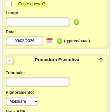
Cos’è questo?
Luogo:
Data:
(gg/mm/aaaa)
-
Procedura Esecutiva
Tribunale:
Pignoramento:
Num. RGE: