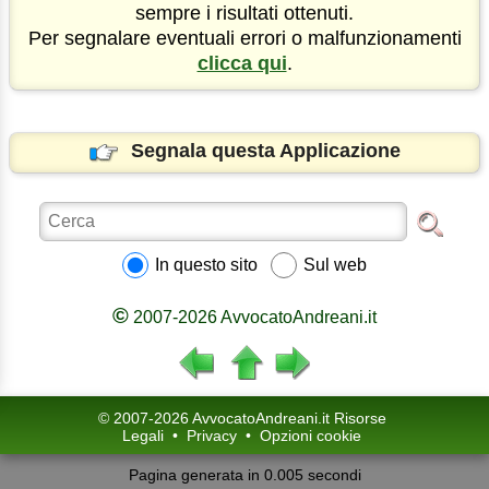
sempre i risultati ottenuti.
Per segnalare eventuali errori o malfunzionamenti
clicca qui
.
Segnala questa Applicazione
In questo sito
Sul web
©
2007-2026 AvvocatoAndreani.it
© 2007-2026 AvvocatoAndreani.it Risorse
Legali
•
Privacy
•
Opzioni cookie
Pagina generata in 0.005 secondi