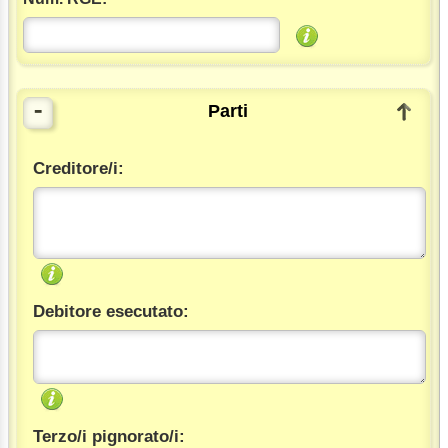
-
Parti
Creditore/i:
Debitore esecutato:
Terzo/i pignorato/i: