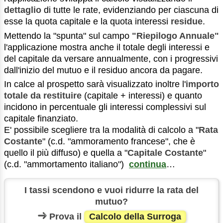
dettaglio
di tutte le rate, evidenziando per ciascuna di
esse la quota capitale e la quota interessi
residue
.
Mettendo la "spunta" sul campo
"Riepilogo Annuale"
l'applicazione mostra anche il totale degli interessi e
del capitale da versare annualmente, con i progressivi
dall'inizio del mutuo e il residuo ancora da pagare.
In calce al prospetto sarà visualizzato inoltre l'
importo
totale da restituire
(capitale + interessi) e quanto
incidono in percentuale gli interessi complessivi sul
capitale finanziato.
E' possibile scegliere tra la modalità di calcolo a "
Rata
Costante
" (c.d. "ammoramento francese", che è
quello il più diffuso) e quella a "
Capitale Costante
"
(c.d. "ammortamento italiano")
continua
…
I tassi scendono e vuoi ridurre la rata del
mutuo?
Prova il
Calcolo della Surroga