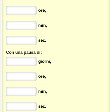
ore,
min,
sec.
Con una pausa di:
giorni,
ore,
min,
sec.