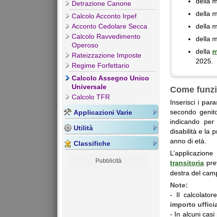
della 
Detrazione Canone
della m
Calcolo Acconto Irpef
della 
Acconto Cedolare Secca
Calcolo Ravvedimento
della 
Operoso
della
m
Rateizzazione Imposte
2025.
Regime Forfettario
Calcolo Assegno Unico
Universale
Come funz
Calcolo TFR
Inserisci i
para
secondo genit
Applicazioni Varie
indicando per 
Utilità
disabilità e la
anno di età.
Classifiche
L’applicazio
Pubblicità
transitoria
prev
destra del cam
Note:
- Il calcolato
importo uffici
- In alcuni cas