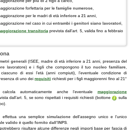
maggiorazione per
più di 2 figli
a carico,
aggiorazione forfettaria per le
famiglie numerose
,
maggiorazione per le madri di età
inferiore a 21 anni
,
maggiorazione nel caso in cui
entrambi i genitori siano lavoratori
,
aggiorazione transitoria
prevista dall’art. 5, valida fino a febbraio
iona
metri generali
(ISEE, madre di età inferiore a 21 anni, presenza del
ore lavoratore) e i
figli
che compongono il tuo
nucleo familiare
,
ciascuno di essi l’età (anni compiuti), l’eventuale condizione di
 presenza di uno dei
requisiti
richiesti per i figli maggiorenni fino al 21°
ne calcola automaticamente anche l’eventuale
maggiorazione
ista dall’art. 5, se sono rispettati i requisiti richiesti (bottone
sulla
po).
re effettua una semplice
simulazione
dell’assegno unico e l’unico
ale valido
è quello
fornito dall’INPS
.
i potrebbero risultare alcune differenze negli importi base per fascia di