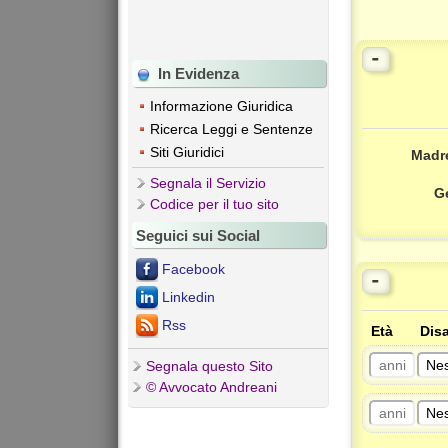
-
In Evidenza
Informazione Giuridica
Ricerca Leggi e Sentenze
Siti Giuridici
Madre
Segnala il Servizio
Ge
Codice per il tuo sito
Seguici sui Social
Facebook
-
Linkedin
Rss
Età
Disa
Segnala questo Sito
© Avvocato Andreani