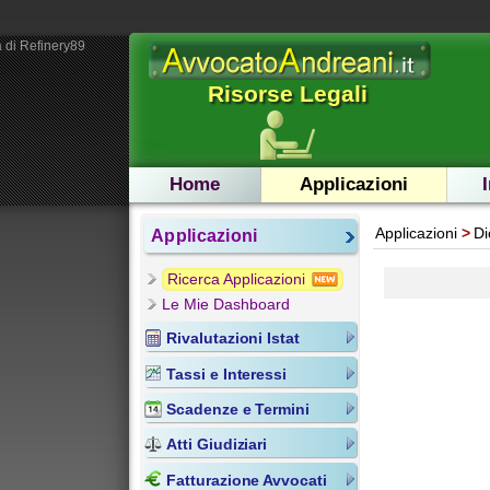
 di Refinery89
Risorse Legali
Home
Applicazioni
Applicazioni
Di
Applicazioni
Ricerca Applicazioni
Le Mie Dashboard
Rivalutazioni Istat
Tassi e Interessi
Scadenze e Termini
Atti Giudiziari
Fatturazione Avvocati