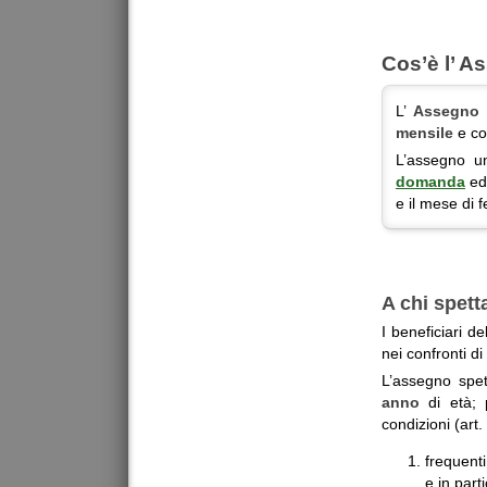
Cos’è l’ A
L’
Assegno 
mensile
e cor
L’assegno un
domanda
ed 
e il mese di 
A chi spet
I beneficiari d
nei confronti di
L’assegno spet
anno
di età; 
condizioni (art
frequenti
e in part