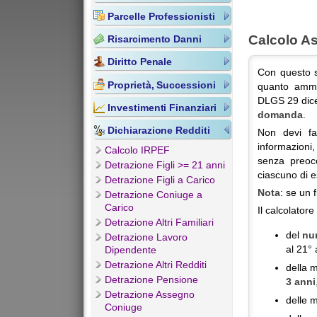
Parcelle Professionisti
Calcolo A
Risarcimento Danni
Diritto Penale
Con questo s
Proprietà, Successioni
quanto amm
DLGS 29 dice
Investimenti Finanziari
domanda
.
Dichiarazione Redditi
Non devi fa
informazioni,
Calcolo IRPEF
senza preocc
Detrazione Figli >= 21 anni
ciascuno di 
Detrazione Figli a Carico
Nota
: se un 
Detrazione Coniuge a
Carico
Il calcolatore
Detrazione Altri Familiari
del
num
Detrazione Lavoro
al 21° 
Dipendente
Detrazione Altri Redditi
della m
Detrazione Pensione
3 anni
Detrazione Assegno
delle m
Coniuge