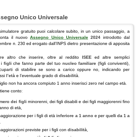
ssegno Unico Universale
imulatore gratuito puoi calcolare subito, in un unico passaggio, a
onta il nuovo
Assegno Unico Universale
2024
introdotto dal
mbre n. 230 ed erogato dall’INPS dietro presentazione di apposita
re altro che inserire, oltre al reddito
ISEE
ed altre semplici
 i
figli
che fanno parte del tuo
nucleo familiare
(figli conviventi),
uparti di stabilire se sono a carico oppure no, indicando per
essi
l’età
e l’eventuale grado di
disabilità
.
figlio non ha ancora compiuto 1 anno inserisci zero nel campo età.
 tiene conto:
ero dei figli
minorenni, dei figli disabili e dei figli maggiorenni fino
anno di età,
aggiorazione per i figli di età
inferiore a 1 anno
e per quelli
da 1 a
,
aggiorazioni previste per i figli con
disabilità
,