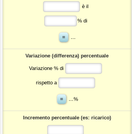
è il
% di
…
Variazione (differenza) percentuale
Variazione % di
rispetto a
…%
Incremento percentuale (es: ricarico)