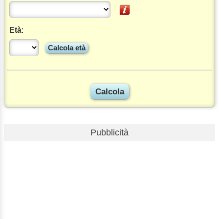
Età
:
Calcola età
Pubblicità