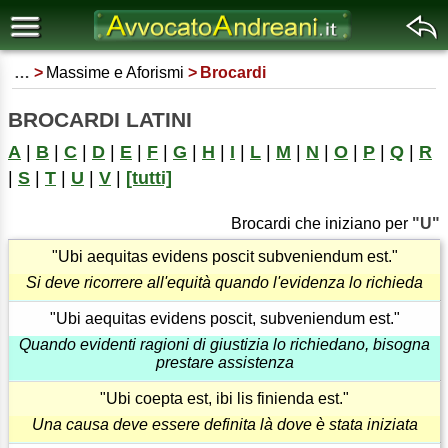
…
Massime e Aforismi
Brocardi
BROCARDI LATINI
A
|
B
|
C
|
D
|
E
|
F
|
G
|
H
|
I
|
L
|
M
|
N
|
O
|
P
|
Q
|
R
|
S
|
T
|
U
|
V
|
[tutti]
Brocardi che iniziano per
"U"
"Ubi aequitas evidens poscit subveniendum est."
Si deve ricorrere all'equità quando l'evidenza lo richieda
"Ubi aequitas evidens poscit, subveniendum est."
Quando evidenti ragioni di giustizia lo richiedano, bisogna
prestare assistenza
"Ubi coepta est, ibi lis finienda est."
Una causa deve essere definita là dove è stata iniziata