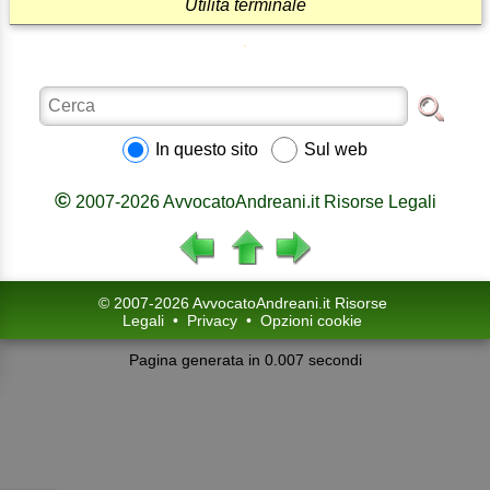
Utilità terminale
In questo sito
Sul web
©
2007-2026 AvvocatoAndreani.it Risorse Legali
© 2007-2026 AvvocatoAndreani.it Risorse
Legali
•
Privacy
•
Opzioni cookie
Pagina generata in 0.007 secondi