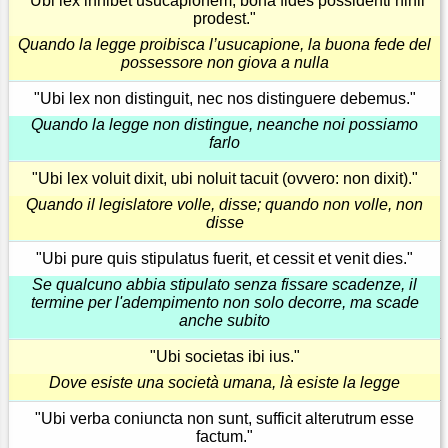
"Ubi lex inhibet usucapionem, bona fides possidenti nihil
prodest."
Quando la legge proibisca l’usucapione, la buona fede del
possessore non giova a nulla
"Ubi lex non distinguit, nec nos distinguere debemus."
Quando la legge non distingue, neanche noi possiamo
farlo
"Ubi lex voluit dixit, ubi noluit tacuit (ovvero: non dixit)."
Quando il legislatore volle, disse; quando non volle, non
disse
"Ubi pure quis stipulatus fuerit, et cessit et venit dies."
Se qualcuno abbia stipulato senza fissare scadenze, il
termine per l'adempimento non solo decorre, ma scade
anche subito
"Ubi societas ibi ius."
Dove esiste una società umana, là esiste la legge
"Ubi verba coniuncta non sunt, sufficit alterutrum esse
factum."