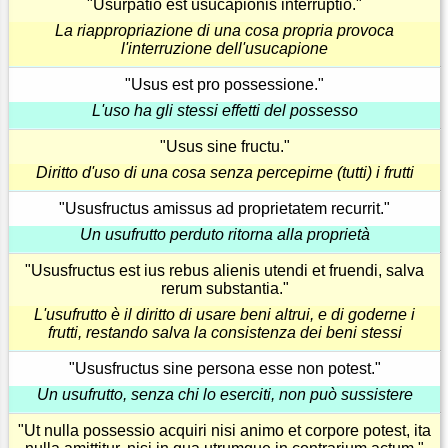
"Usurpatio est usucapionis interruptio."
La riappropriazione di una cosa propria provoca
l'interruzione dell'usucapione
"Usus est pro possessione."
L'uso ha gli stessi effetti del possesso
"Usus sine fructu."
Diritto d'uso di una cosa senza percepirne (tutti) i frutti
"Ususfructus amissus ad proprietatem recurrit."
Un usufrutto perduto ritorna alla proprietà
"Ususfructus est ius rebus alienis utendi et fruendi, salva
rerum substantia."
L'usufrutto è il diritto di usare beni altrui, e di goderne i
frutti, restando salva la consistenza dei beni stessi
"Ususfructus sine persona esse non potest."
Un usufrutto, senza chi lo eserciti, non può sussistere
"Ut nulla possessio acquiri nisi animo et corpore potest, ita