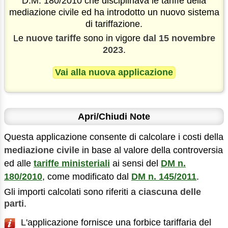
D.M. 180/2010 che disciplinava le tariffe della
mediazione civile ed ha introdotto un nuovo sistema
di tariffazione.
Le
nuove tariffe
sono in vigore
dal 15 novembre
2023
.
Vai alla nuova applicazione
Apri/Chiudi Note
Questa applicazione consente di calcolare i costi della
mediazione civile
in base al valore della controversia
ed alle
tariffe ministeriali
ai sensi del
DM n.
180/2010
, come modificato dal
DM n. 145/2011
.
Gli importi calcolati sono riferiti a
ciascuna delle
parti
.
L'applicazione fornisce una forbice tariffaria del