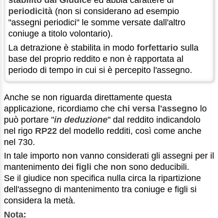
stabilito dal Giudice
ed abbia carattere di
periodicità
(non si considerano ad esempio
"assegni periodici" le somme versate dall'altro
coniuge a titolo volontario).
La detrazione è stabilita in modo
forfettario
sulla
base del proprio reddito e non è rapportata al
periodo di tempo in cui si è percepito l'assegno.
Anche se non riguarda direttamente questa
applicazione, ricordiamo che
chi versa l'assegno
lo
può portare "
in deduzione
" dal reddito indicandolo
nel rigo
RP22
del modello redditi, così come anche
nel 730.
In tale importo
non
vanno considerati gli assegni per il
mantenimento dei
figli
che
non
sono deducibili.
Se il giudice non specifica nulla circa la ripartizione
dell'assegno di mantenimento tra coniuge e figli si
considera la metà.
Nota: