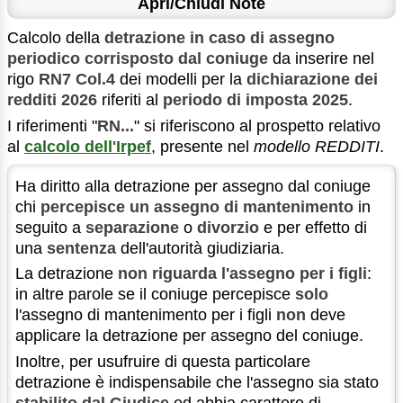
Apri/Chiudi Note
Calcolo della
detrazione in caso di assegno
periodico corrisposto dal coniuge
da inserire nel
rigo
RN7 Col.4
dei modelli per la
dichiarazione dei
redditi 2026
riferiti al
periodo di imposta 2025
.
I riferimenti "
RN...
" si riferiscono al prospetto relativo
al
calcolo dell'Irpef
, presente nel
modello REDDITI
.
Ha diritto alla detrazione per assegno dal coniuge
chi
percepisce un assegno di mantenimento
in
seguito a
separazione
o
divorzio
e per effetto di
una
sentenza
dell'autorità giudiziaria.
La detrazione
non riguarda l'assegno per i figli
:
in altre parole se il coniuge percepisce
solo
l'assegno di mantenimento per i figli
non
deve
applicare la detrazione per assegno del coniuge.
Inoltre, per usufruire di questa particolare
detrazione è indispensabile che l'assegno sia stato