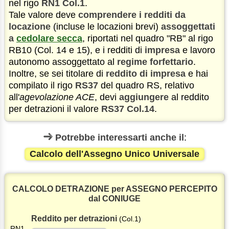
nel rigo
RN1 Col.1
.
Tale valore deve
comprendere i redditi da
locazione
(incluse le locazioni brevi)
assoggettati
a
cedolare secca
, riportati nel quadro "RB" al rigo
RB10 (Col. 14 e 15), e i redditi di
impresa
e lavoro
autonomo assoggettato al
regime forfettario
.
Inoltre, se sei titolare di
reddito di impresa
e hai
compilato il rigo
RS37
del quadro RS, relativo
all'
agevolazione ACE
, devi
aggiungere
al reddito
per detrazioni il valore
RS37 Col.14
.
Potrebbe interessarti anche il
:
Calcolo dell'Assegno Unico Universale
CALCOLO DETRAZIONE per ASSEGNO PERCEPITO
dal CONIUGE
Reddito per detrazioni
(Col.1)
RN1