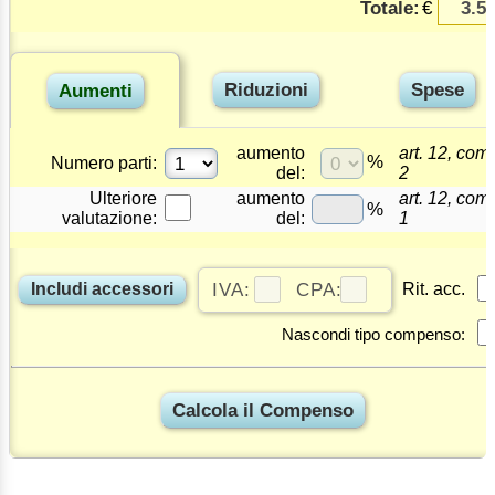
€
Totale:
aumento
art. 12, co
%
Numero parti:
del:
2
Ulteriore
aumento
art. 12, co
%
valutazione:
del:
1
Includi accessori
IVA:
CPA:
Rit. acc.
Nascondi tipo compenso: