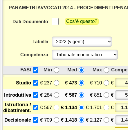
PARAMETRI AVVOCATI 2014 - PROCEDIMENTI PENAL
Cos’è questo?
Dati Documento:
Tabelle:
Competenza:
FASI
Min
Med
Max
Compen
€ 237
€ 473
€ 710
€
Studio
€ 284
€ 567
€ 851
€
Introduttiva
Istruttoria /
€ 567
€ 1.134
€ 1.701
€
dibattiment.
€ 709
€ 1.418
€ 2.127
€
Decisionale