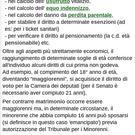
- nel calcolo dell'
usufrutto
vitalizio,
- nel calcolo dell'
equo indennizzo
,
- nel calcolo del danno da
perdita parentale
,
- per stabilire il diritto a determinate
esenzioni
(ad
es: per i ticket sanitari)
- per verificare il diritto al pensionamento (la c.d.
età
pensionabile
) etc.
Oltre agli aspetti più strettamente economici, il
raggiungimento di determinate soglie di età conferisce
all'individuo alcuni diritti di cui prima non godeva.
Ad esempio, al compimento del 18° anno di età,
diventando "
maggiorenni
", si acquisisce il
diritto di
voto
per la Camera dei deputati (per il Senato è
necessario aver compiuto 21 anni).
Per contrarre
matrimonio
occorre essere
maggiorenni ma, in determinate circostanze, il
minorenne che abbia compiuto 16 anni può sposarsi
(si definisce in questo caso 'emancipato') previa
autorizzazione del Tribunale per i Minorenni.