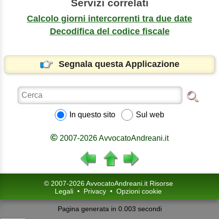
Servizi correlati
Calcolo giorni intercorrenti tra due date
Decodifica del codice fiscale
Segnala questa Applicazione
In questo sito
Sul web
©
2007-2026 AvvocatoAndreani.it
© 2007-2026 AvvocatoAndreani.it Risorse
Legali
•
Privacy
•
Opzioni cookie
Pagina generata in 0.003 secondi