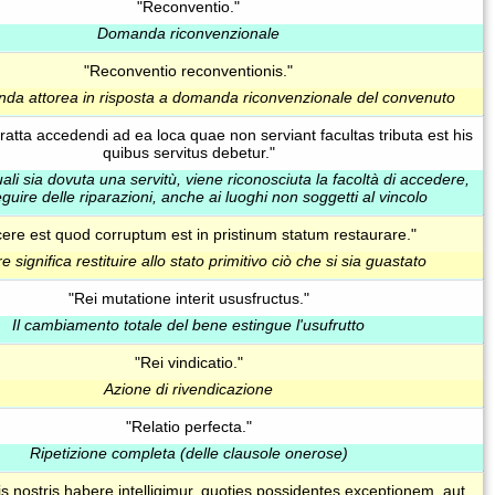
"Reconventio."
Domanda riconvenzionale
"Reconventio reconventionis."
nda attorea in risposta a domanda riconvenzionale del convenuto
ratta accedendi ad ea loca quae non serviant facultas tributa est his
quibus servitus debetur."
uali sia dovuta una servitù, viene riconosciuta la facoltà di accedere,
guire delle riparazioni, anche ai luoghi non soggetti al vincolo
cere est quod corruptum est in pristinum statum restaurare."
e significa restituire allo stato primitivo ciò che si sia guastato
"Rei mutatione interit ususfructus."
Il cambiamento totale del bene estingue l'usufrutto
"Rei vindicatio."
Azione di rivendicazione
"Relatio perfecta."
Ripetizione completa (delle clausole onerose)
s nostris habere intelligimur, quoties possidentes exceptionem, aut