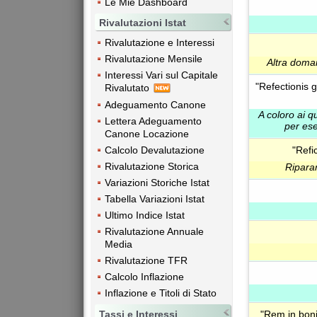
Le Mie Dashboard
Rivalutazioni Istat
Rivalutazione e Interessi
Rivalutazione Mensile
Altra doma
Interessi Vari sul Capitale
"Refectionis g
Rivalutato
Adeguamento Canone
A coloro ai q
Lettera Adeguamento
per ese
Canone Locazione
"Refi
Calcolo Devalutazione
Rivalutazione Storica
Riparar
Variazioni Storiche Istat
Tabella Variazioni Istat
Ultimo Indice Istat
Rivalutazione Annuale
Media
Rivalutazione TFR
Calcolo Inflazione
Inflazione e Titoli di Stato
Tassi e Interessi
"Rem in boni