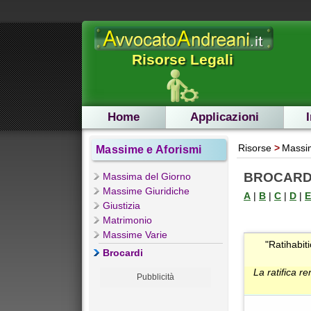
Risorse Legali
Home
Applicazioni
Risorse
Massim
Massime e Aforismi
BROCARDI
Massima del Giorno
Massime Giuridiche
A
|
B
|
C
|
D
|
E
Giustizia
Matrimonio
Massime Varie
"Ratihabit
Brocardi
La ratifica r
Pubblicità