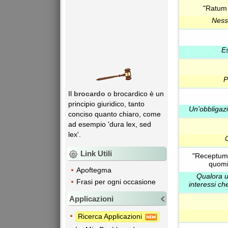
"Ratum 
Nessu
E
P
Il
brocardo
o brocardico è un
principio giuridico, tanto
Un'obbligaz
conciso quanto chiaro, come
ad esempio 'dura lex, sed
lex'.
Link Utili
"Receptum e
quomin
Apoftegma
Qualora un
Frasi per ogni occasione
interessi ch
Applicazioni
Ricerca Applicazioni