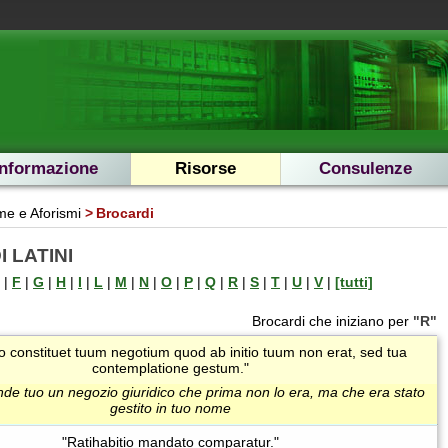
Informazione
Risorse
Consulenze
e e Aforismi
Brocardi
 LATINI
|
F
|
G
|
H
|
I
|
L
|
M
|
N
|
O
|
P
|
Q
|
R
|
S
|
T
|
U
|
V
|
[tutti]
Brocardi che iniziano per
"R"
io constituet tuum negotium quod ab initio tuum non erat, sed tua
contemplatione gestum."
ende tuo un negozio giuridico che prima non lo era, ma che era stato
gestito in tuo nome
"Ratihabitio mandato comparatur."