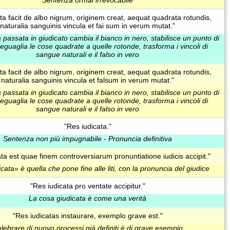
ta facit de albo nigrum, originem creat, aequat quadrata rotundis,
naturalia sanguinis vincula et fai sum in verum mutat."
passata in giudicato cambia il bianco in nero, stabilisce un punto di
eguaglia le cose quadrate a quelle rotonde, trasforma i vincoli di
sangue naturali e il falso in vero
ta facit de albo nigrum, originem creat, aequat quadrata rotundis,
naturalia sanguinis vincula et falsum in verum mutat."
passata in giudicato cambia il bianco in nero, stabilisce un punto di
eguaglia le cose quadrate a quelle rotonde, trasforma i vincoli di
sangue naturali e il falso in vero
"Res iudicata."
Sentenza non più impugnabile - Pronuncia definitiva
ta est quae finem controversiarum pronuntiatione iudicis accipit."
cata» è quella che pone fine alle liti, con la pronuncia del giudice
"Res iudicata pro ventate accipitur."
La cosa giudicata è come una verità
"Res iudicatas instaurare, exemplo grave est."
lebrare di nuovo processi già definiti è di grave esempio