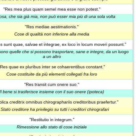
"Res mea plus quam semel mea esse non potest."
sa, che sia già mia, non può esser mia più di una sola volta
"Res mediae aestimationis."
Cose di qualità non inferiore alla media
s sunt quae, salvae et integrae, ex loco in locum moveri possunt."
sono quelle che si possono trasportare, sane e integre, da un luogo
a un altro
"Res quae ex pluribus inter se cohaerentibus constant."
Cose costituite da più elementi collegati fra loro
"Res transit cum onere suo."
Il bene si trasferisce insieme con il suo onere (ipoteca)
lica creditrix omnibus chirographariis creditoribus praefertur."
Stato creditore ha privilegio su tutti i creditori chirografari
"Restitutio in integrum."
Rimessione allo stato di cose iniziale