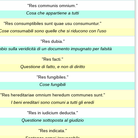
"Res communis omnium."
Cosa che appartiene a tutti
"Res consumptibiles sunt quae usu consumuntur."
Cose consumabili sono quelle che si riducono con l'uso
"Res dubia."
bio sulla veridicità di un documento impugnato per falsità
"Res facti."
Questione di fatto, e non di diritto
"Res fungibiles."
Cose fungibili
"Res hereditariae omnium heredum communes sunt."
I beni ereditari sono comuni a tutti gli eredi
"Res in iudicium deducta."
Questione sottoposta al giudizio
"Res indicata."
Sentenza ormai irrevocabile