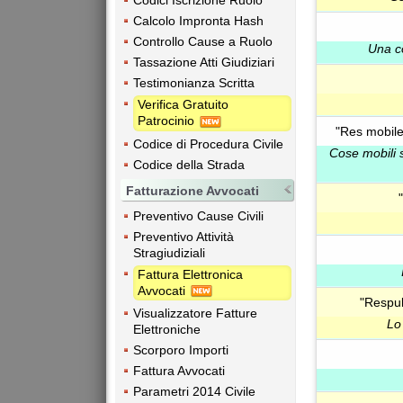
Codici Iscrizione Ruolo
Calcolo Impronta Hash
Controllo Cause a Ruolo
Una co
Tassazione Atti Giudiziari
Testimonianza Scritta
Verifica Gratuito
Patrocinio
"Res mobile
Codice di Procedura Civile
Cose mobili 
Codice della Strada
Fatturazione Avvocati
Preventivo Cause Civili
Preventivo Attività
Stragiudiziali
Fattura Elettronica
Avvocati
"Respub
Visualizzatore Fatture
Lo 
Elettroniche
Scorporo Importi
Fattura Avvocati
Parametri 2014 Civile