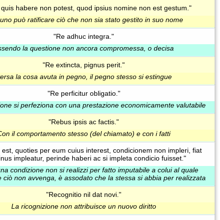
quis habere non potest, quod ipsius nomine non est gestum."
no può ratificare ciò che non sia stato gestito in suo nome
"Re adhuc integra."
ssendo la questione non ancora compromessa, o decisa
"Re extincta, pignus perit."
ersa la cosa avuta in pegno, il pegno stesso si estingue
"Re perficitur obligatio."
ione si perfeziona con una prestazione economicamente valutabile
"Rebus ipsis ac factis."
Con il comportamento stesso (del chiamato) e con i fatti
st, quoties per eum cuius interest, condicionem non impleri, fiat
us impleatur, perinde haberi ac si impleta condicio fuisset."
a condizione non si realizzi per fatto imputabile a colui al quale
e ciò non avvenga, è assodato che la stessa si abbia per realizzata
"Recognitio nil dat novi."
La ricognizione non attribuisce un nuovo diritto