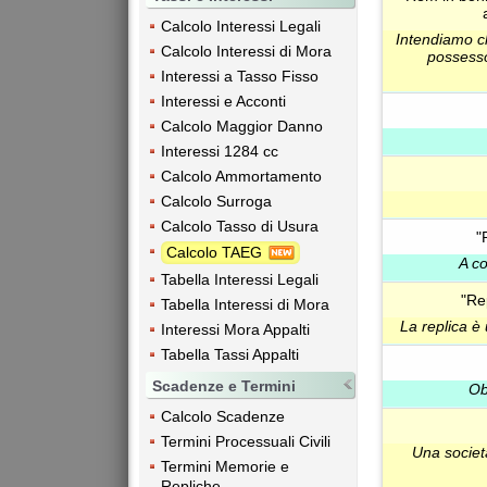
Calcolo Interessi Legali
Intendiamo ch
Calcolo Interessi di Mora
possesso
Interessi a Tasso Fisso
Interessi e Acconti
Calcolo Maggior Danno
Interessi 1284 cc
Calcolo Ammortamento
Calcolo Surroga
Calcolo Tasso di Usura
"
Calcolo TAEG
A co
Tabella Interessi Legali
"Rep
Tabella Interessi di Mora
La replica è
Interessi Mora Appalti
Tabella Tassi Appalti
Scadenze e Termini
Ob
Calcolo Scadenze
Termini Processuali Civili
Una societ
Termini Memorie e
Repliche