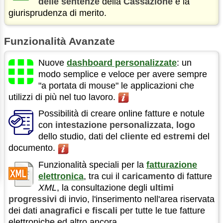
delle sentenze
della
Cassazione
e la
giurisprudenza di merito.
Funzionalità Avanzate
Nuove
dashboard personalizzate
: un
modo semplice e veloce per avere sempre
"a portata di mouse" le applicazioni che
utilizzi di più nel tuo lavoro.
Possibilità di creare online fatture e notule
con
intestazione personalizzata
,
logo
dello studio, dati del
cliente
ed
estremi
del
documento.
Funzionalità speciali per la
fatturazione
elettronica
, tra cui il
caricamento
di fatture
XML
, la consultazione degli
ultimi
progressivi
di invio, l'inserimento nell'area riservata
dei dati
anagrafici e fiscali
per tutte le tue fatture
elettroniche ed altro ancora…