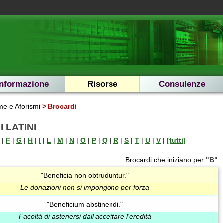
Informazione
Risorse
Consulenze
e e Aforismi
Brocardi
 LATINI
|
F
|
G
|
H
|
I
|
L
|
M
|
N
|
O
|
P
|
Q
|
R
|
S
|
T
|
U
|
V
|
[tutti]
Brocardi che iniziano per
"B"
"Beneficia non obtruduntur."
Le donazioni non si impongono per forza
"Beneficium abstinendi."
Facoltà di astenersi dall’accettare l'eredità