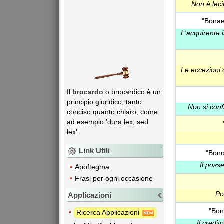
Non è lecit
"Bonae 
L'acquirente 
Le eccezioni 
Il
brocardo
o brocardico è un
principio giuridico, tanto
Non si confà
conciso quanto chiaro, come
ad esempio 'dura lex, sed
lex'.
Link Utili
"Bono
Il posse
Apoftegma
Frasi per ogni occasione
Po
Applicazioni
"Bon
Ricerca Applicazioni
Il credi