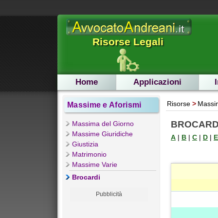
Risorse Legali
Home
Applicazioni
Risorse
Massim
Massime e Aforismi
BROCARDI
Massima del Giorno
Massime Giuridiche
A
|
B
|
C
|
D
|
E
Giustizia
Matrimonio
Massime Varie
Brocardi
Pubblicità