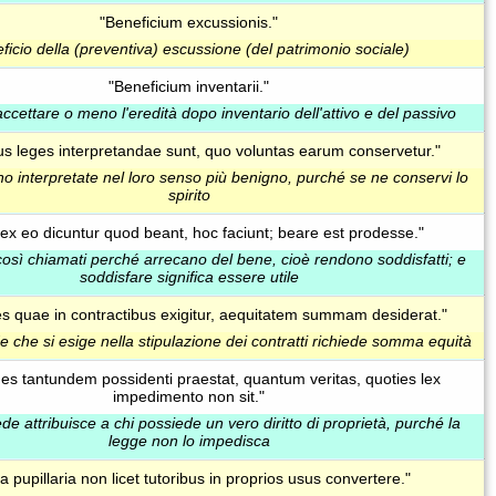
"Beneficium excussionis."
ficio della (preventiva) escussione (del patrimonio sociale)
"Beneficium inventarii."
accettare o meno l'eredità dopo inventario dell'attivo e del passivo
us leges interpretandae sunt, quo voluntas earum conservetur."
no interpretate nel loro senso più benigno, purché se ne conservi lo
spirito
ex eo dicuntur quod beant, hoc faciunt; beare est prodesse."
così chiamati perché arrecano del bene, cioè rendono soddisfatti; e
soddisfare significa essere utile
es quae in contractibus exigitur, aequitatem summam desiderat."
 che si esige nella stipulazione dei contratti richiede somma equità
des tantundem possidenti praestat, quantum veritas, quoties lex
impedimento non sit."
e attribuisce a chi possiede un vero diritto di proprietà, purché la
legge non lo impedisca
a pupillaria non licet tutoribus in proprios usus convertere."