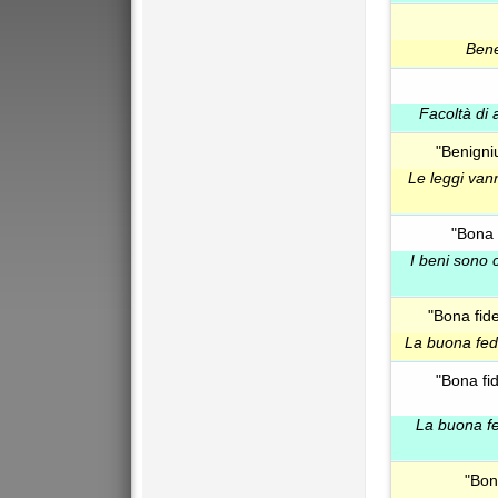
Bene
Facoltà di 
"Benigni
Le leggi van
"Bona 
I beni sono 
"Bona fid
La buona fede
"Bona fi
La buona fed
"Bon