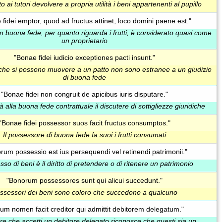
o ai tutori devolvere a propria utilità i beni appartenenti al pupillo
fidei emptor, quod ad fructus attinet, loco domini paene est."
in buona fede, per quanto riguarda i frutti, è considerato quasi come
un proprietario
"Bonae fidei iudicio exceptiones pacti insunt."
che si possono muovere a un patto non sono estranee a un giudizio
di buona fede
"Bonae fidei non congruit de apicibus iuris disputare."
 alla buona fede contrattuale il discutere di sottigliezze giuridiche
"Bonae fidei possessor suos facit fructus consumptos."
Il possessore di buona fede fa suoi i frutti consumati
rum possessio est ius persequendi vel retinendi patrimonii."
sso di beni è il diritto di pretendere o di ritenere un patrimonio
"Bonorum possessores sunt qui alicui succedunt."
ssessori dei beni sono coloro che succedono a qualcuno
um nomen facit creditor qui admittit debitorem delegatum."
tore che accetti un debitore delegato riconosce che questi sia un