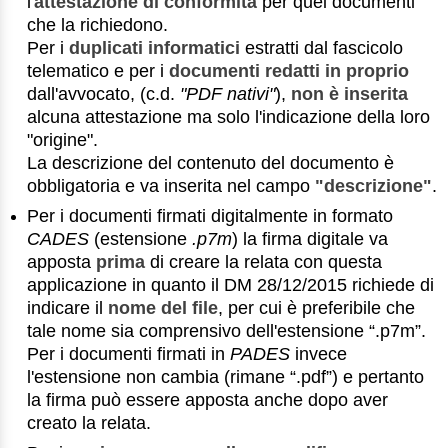
l'
attestazione di conformità
per quei documenti
che la richiedono.
Per i
duplicati informatici
estratti dal fascicolo
telematico e per i
documenti redatti in proprio
dall'avvocato, (c.d.
"PDF nativi"
),
non è inserita
alcuna attestazione ma solo l'indicazione della loro
"origine".
La descrizione del contenuto del documento è
obbligatoria e va inserita nel campo
"descrizione"
.
Per i documenti firmati digitalmente in formato
CADES
(estensione
.p7m
) la firma digitale va
apposta
prima
di creare la relata con questa
applicazione in quanto il DM 28/12/2015 richiede di
indicare il
nome del file
, per cui è preferibile che
tale nome sia comprensivo dell'estensione “.p7m”.
Per i documenti firmati in
PADES
invece
l'estensione non cambia (rimane “.pdf”) e pertanto
la firma può essere apposta anche dopo aver
creato la relata.