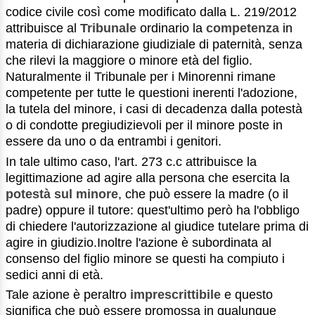
codice civile così come modificato dalla L. 219/2012
attribuisce al
Tribunale
ordinario la
competenza
in
materia di dichiarazione giudiziale di paternità, senza
che rilevi la maggiore o minore età del figlio.
Naturalmente il Tribunale per i Minorenni rimane
competente per tutte le questioni inerenti l'adozione,
la tutela del minore, i casi di decadenza dalla potestà
o di condotte pregiudizievoli per il minore poste in
essere da uno o da entrambi i genitori.
In tale ultimo caso, l'art. 273 c.c attribuisce la
legittimazione ad agire alla persona che esercita la
potestà sul minore
, che può essere la madre (o il
padre) oppure il tutore: quest'ultimo però ha l'obbligo
di chiedere l'autorizzazione al giudice tutelare prima di
agire in giudizio.Inoltre l'azione è subordinata al
consenso del figlio minore se questi ha compiuto i
sedici anni di età.
Tale azione è peraltro
imprescrittibile
e questo
significa che può essere promossa in qualunque