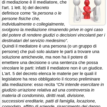
di mediazione è
il mediatore
, che
l'art. 1 lett. b) del decreto
definisce come
“la persona o le
persone fisiche che,
individualmente o collegialmente,
svolgono la mediazione rimanendo prive in ogni caso
del potere di rendere giudizi o decisioni vincolanti per i
destinatari del servizio medesimo”
.
Quindi il mediatore è una persona (o un gruppo di
persone) che può solo aiutare le parti a trovare una
soluzione amichevole, ma
non
ha il potere di
emettere una decisione o una sentenza che possa
vincolare le parti: infatti il mediatore non è un giudice.
L'art. 5 del decreto elenca le materie per le quali il
legislatore ha reso obbligatorio il ricorso preliminare
alla mediazione: esso recita
“Chi intende esercitare in
giudizio un'azione relativa ad una controversia in
materia di condominio, diritti reali, divisione,
successioni ereditarie, patti di famiglia, locazione,
comodato, affitto di aziende, risarcimento del danno