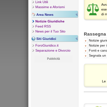
Link Utili
Avr
Massime e Aforismi
ese
di m
Area News
Notizie Giuridiche
Feed RSS
News per il Tuo Sito
Rassegna
Siti Giuridici
Notizie giur
Notizie per
ForoGiuridico.it
Fonti e cana
Separazione e Divorzio
Segnala un
Pubblicità
Le 