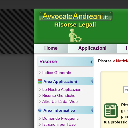
Risorse Legali
Home
Applicazioni
Risorse
Notizi
Risorse
Indice Generale
Area Applicazioni
Le Nostre Applicazioni
Risorse Giuridiche
Altre Utilità dal Web
Ri
Area Informativa
giu
pri
Domande Frequenti
tua professio
Istruzioni per l'Uso