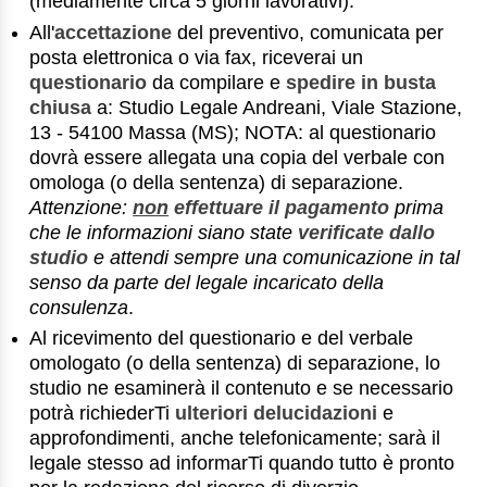
(mediamente circa 5 giorni lavorativi).
All'
accettazione
del preventivo, comunicata per
posta elettronica o via fax, riceverai un
questionario
da compilare e
spedire in busta
chiusa
a: Studio Legale Andreani, Viale Stazione,
13 - 54100 Massa (MS); NOTA: al questionario
dovrà essere allegata una copia del verbale con
omologa (o della sentenza) di separazione.
Attenzione:
non
effettuare il pagamento
prima
che le informazioni siano state
verificate dallo
studio
e attendi sempre una comunicazione in tal
senso da parte del legale incaricato della
consulenza
.
Al ricevimento del questionario e del verbale
omologato (o della sentenza) di separazione, lo
studio ne esaminerà il contenuto e se necessario
potrà richiederTi
ulteriori delucidazioni
e
approfondimenti, anche telefonicamente; sarà il
legale stesso ad informarTi quando tutto è pronto