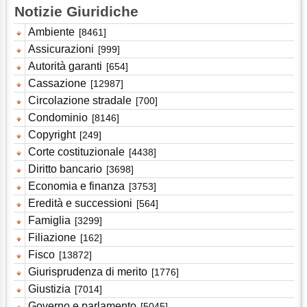
Notizie Giuridiche
Ambiente
[8461]
Assicurazioni
[999]
Autorità garanti
[654]
Cassazione
[12987]
Circolazione stradale
[700]
Condominio
[8146]
Copyright
[249]
Corte costituzionale
[4438]
Diritto bancario
[3698]
Economia e finanza
[3753]
Eredità e successioni
[564]
Famiglia
[3299]
Filiazione
[162]
Fisco
[13872]
Giurisprudenza di merito
[1776]
Giustizia
[7014]
Governo e parlamento
[5045]