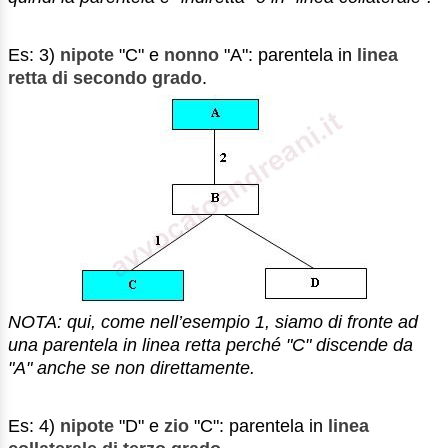
Es: 3)
nipote
"C" e
nonno
"A": parentela in
linea
retta di secondo grado
.
NOTA: qui, come nell’esempio 1, siamo di fronte ad
una parentela in linea retta perché "C" discende da
"A" anche se non direttamente.
Es: 4)
nipote
"D" e
zio
"C": parentela in
linea