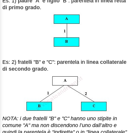
Es: 1)
padre
"A" e
figlio
"B": parentela in
linea retta
di primo grado
.
Es: 2) fratelli "B" e "C": parentela in
linea collaterale
di secondo grado
.
NOTA: i due fratelli "B" e "C" hanno uno stipite in
comune "A" ma non discendono l’uno dall’altro e
quindi la parentela è "indiretta" o in "linea collaterale".