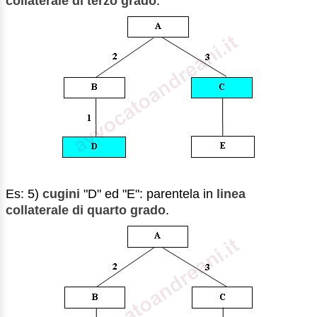
collaterale di terzo grado
.
Es: 5)
cugini
"D" ed "E": parentela in
linea
collaterale di quarto grado
.