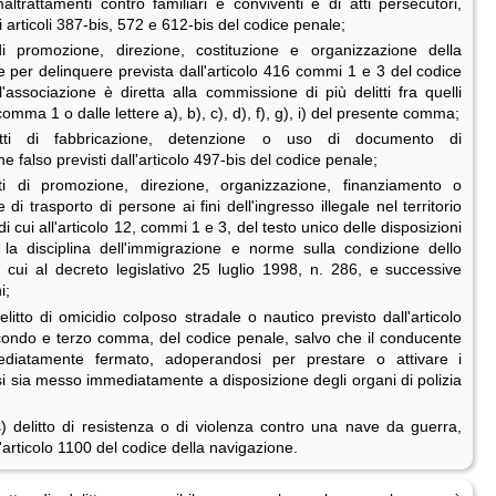
altrattamenti contro familiari e conviventi e di atti persecutori,
li articoli 387-bis, 572 e 612-bis del codice penale;
di promozione, direzione, costituzione e organizzazione della
 per delinquere prevista dall'articolo 416 commi 1 e 3 del codice
'associazione è diretta alla commissione di più delitti fra quelli
comma 1 o dalle lettere a), b), c), d), f), g), i) del presente comma;
itti di fabbricazione, detenzione o uso di documento di
ne falso previsti dall'articolo 497-bis del codice penale;
tti di promozione, direzione, organizzazione, finanziamento o
e di trasporto di persone ai fini dell'ingresso illegale nel territorio
di cui all'articolo 12, commi 1 e 3, del testo unico delle disposizioni
 la disciplina dell'immigrazione e norme sulla condizione dello
i cui al decreto legislativo 25 luglio 1998, n. 286, e successive
i;
litto di omicidio colposo stradale o nautico previsto dall'articolo
condo e terzo comma, del codice penale, salvo che il conducente
ediatamente fermato, adoperandosi per prestare o attivare i
si sia messo immediatamente a disposizione degli organi di polizia
) delitto di resistenza o di violenza contro una nave da guerra,
l'articolo 1100 del codice della navigazione.