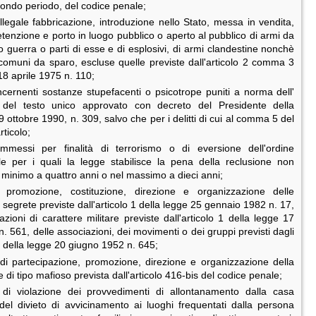
ndo periodo, del codice penale;
i illegale fabbricazione, introduzione nello Stato, messa in vendita,
tenzione e porto in luogo pubblico o aperto al pubblico di armi da
o guerra o parti di esse e di esplosivi, di armi clandestine nonchè
 comuni da sparo, escluse quelle previste dall'articolo 2 comma 3
18 aprile 1975 n. 110;
oncernenti sostanze stupefacenti o psicotrope puniti a norma dell'
3 del testo unico approvato con decreto del Presidente della
 ottobre 1990, n. 309, salvo che per i delitti di cui al comma 5 del
ticolo;
commessi per finalità di terrorismo o di eversione dell'ordine
ale per i quali la legge stabilisce la pena della reclusione non
l minimo a quattro anni o nel massimo a dieci anni;
di promozione, costituzione, direzione e organizzazione delle
 segrete previste dall'articolo 1 della legge 25 gennaio 1982 n. 17,
azioni di carattere militare previste dall'articolo 1 della legge 17
n. 561, delle associazioni, dei movimenti o dei gruppi previsti dagli
 2 della legge 20 giugno 1952 n. 645;
ti di partecipazione, promozione, direzione e organizzazione della
 di tipo mafioso prevista dall'articolo 416-bis del codice penale;
tti di violazione dei provvedimenti di allontanamento dalla casa
 del divieto di avvicinamento ai luoghi frequentati dalla persona