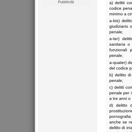
Pubblicità
a) delitti c
codice penal
minimo a ci
a-bis) deli
giudiziario 
penale;
a-ter) deli
sanitaria o
funzionali 
penale;
a-quater) de
del codice p
b) delitto d
penale;
c) delitti co
penale per i
a tre anni o
d) delitto 
prostituzion
pornografia
anche se rel
delitto di in