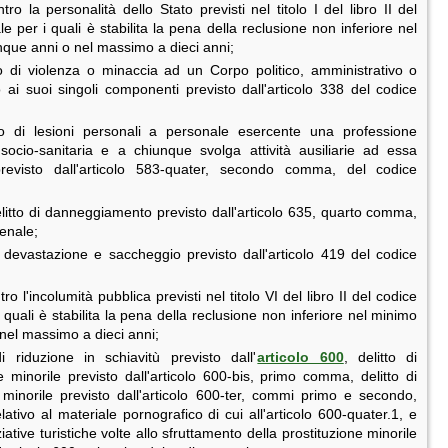
ontro la personalità dello Stato previsti nel titolo I del libro II del
e per i quali è stabilita la pena della reclusione non inferiore nel
nque anni o nel massimo a dieci anni;
tto di violenza o minaccia ad un Corpo politico, amministrativo o
o ai suoi singoli componenti previsto dall'articolo 338 del codice
tto di lesioni personali a personale esercente una professione
 socio-sanitaria e a chiunque svolga attività ausiliarie ad essa
previsto dall'articolo 583-quater, secondo comma, del codice
litto di danneggiamento previsto dall'articolo 635, quarto comma,
enale;
i devastazione e saccheggio previsto dall'articolo 419 del codice
ntro l'incolumità pubblica previsti nel titolo VI del libro II del codice
 quali è stabilita la pena della reclusione non inferiore nel minimo
 nel massimo a dieci anni;
di riduzione in schiavitù previsto dall'
articolo 600
, delitto di
e minorile previsto dall'articolo 600-bis, primo comma, delitto di
 minorile previsto dall'articolo 600-ter, commi primo e secondo,
ativo al materiale pornografico di cui all'articolo 600-quater.1, e
iziative turistiche volte allo sfruttamento della prostituzione minorile