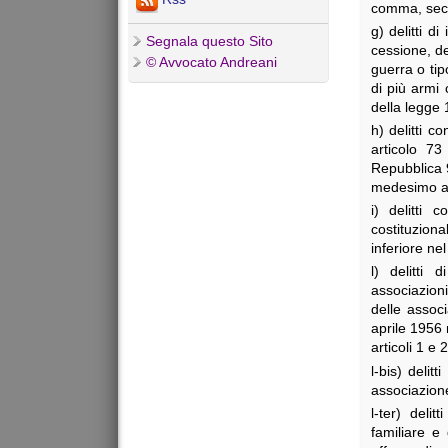
comma, seco
g) delitti d
Segnala questo Sito
cessione, de
© Avvocato Andreani
guerra o tip
di più armi
della legge 
h) delitti c
articolo 7
Repubblica 9
medesimo ar
i) delitti 
costituzion
inferiore ne
l) delitti 
associazioni
delle associ
aprile 1956 
articoli 1 e
l-bis) delit
associazione
l-ter) deli
familiare e