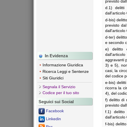
previsto dal
d.1) delitt
dall'articol
d-bis) delit
previsto da
dall'articol
d-ter) delit
e secondo c
e) delitto
dall'articol
In Evidenza
aggravanti p
Informazione Giuridica
3) e 5), non
casi, la cir
Ricerca Leggi e Sentenze
del codice p
Siti Giuridici
e-bis) delit
Segnala il Servizio
ricorra la c
Codice per il tuo sito
4), del codi
f) delitto d
Seguici sui Social
previsto dal
Facebook
f.1) delitt
dall'articol
Linkedin
f-bis) delitt
Rss