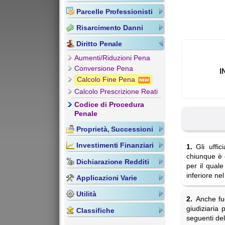
Parcelle Professionisti
Risarcimento Danni
Diritto Penale
Aumenti/Riduzioni Pena
Conversione Pena
I
Calcolo Fine Pena
Calcolo Prescrizione Reati
Codice di Procedura
Penale
Proprietà, Successioni
Investimenti Finanziari
1.
Gli uffic
chiunque è c
Dichiarazione Redditi
per il quale
inferiore ne
Applicazioni Varie
Utilità
2.
Anche fuo
giudiziaria 
Classifiche
seguenti del