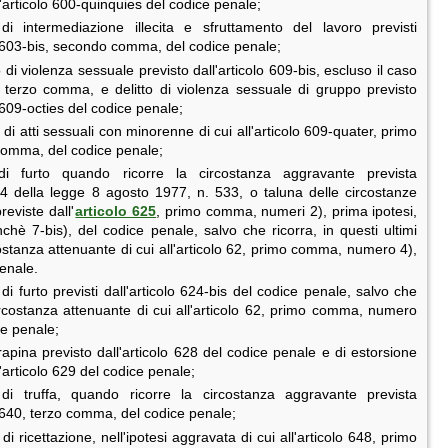
l'articolo 600-quinquies del codice penale;
i di intermediazione illecita e sfruttamento del lavoro previsti
o 603-bis, secondo comma, del codice penale;
to di violenza sessuale previsto dall'articolo 609-bis, escluso il caso
l terzo comma, e delitto di violenza sessuale di gruppo previsto
o 609-octies del codice penale;
to di atti sessuali con minorenne di cui all'articolo 609-quater, primo
omma, del codice penale;
 di furto quando ricorre la circostanza aggravante prevista
o 4 della legge 8 agosto 1977, n. 533, o taluna delle circostanze
reviste dall'
articolo 625
, primo comma, numeri 2), prima ipotesi,
chè 7-bis), del codice penale, salvo che ricorra, in questi ultimi
costanza attenuante di cui all'articolo 62, primo comma, numero 4),
enale.
ti di furto previsti dall'articolo 624-bis del codice penale, salvo che
ircostanza attenuante di cui all'articolo 62, primo comma, numero
ce penale;
i rapina previsto dall'articolo 628 del codice penale e di estorsione
l'articolo 629 del codice penale;
o di truffa, quando ricorre la circostanza aggravante prevista
o 640, terzo comma, del codice penale;
o di ricettazione, nell'ipotesi aggravata di cui all'articolo 648, primo