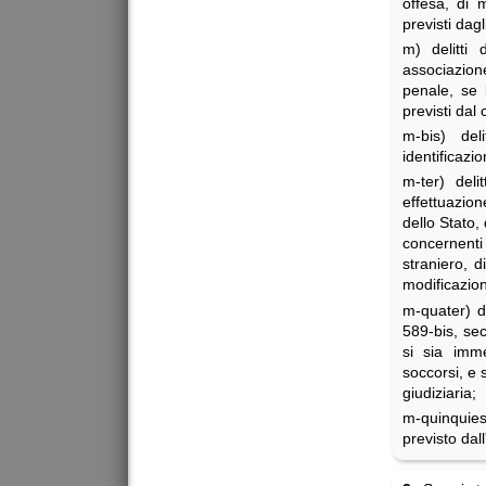
offesa, di m
previsti dag
m) delitti 
associazione
penale, se l
previsti dal 
m-bis) del
identificazio
m-ter) deli
effettuazion
dello Stato, 
concernenti
straniero, d
modificazion
m-quater) de
589-bis, se
si sia imm
soccorsi, e 
giudiziaria;
m-quinquies
previsto dal