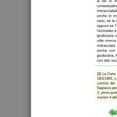
3.
Se si t
contestual
rintracciabi
anche in m
caso, se la 
oppure se l'
l'arrestato è
giudiziaria
utile ricer
rintracciat
anche con d
giudiziaria,
con atto succ
[
1
] La Corte
24/2/1993, n.
comma del pr
flagranza per
2, prima ipot
numero 4 del