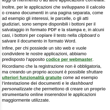
leggi di riferimento o ad altre
applicazioni correlate
.
Inoltre, per le applicazioni che
sviluppano il calcolo
o
creano documenti
in una pagina separata, come
ad esempio gli interessi, le parcelle, o gli atti
giudiziari, sono sempre disponibili i bottoni per il
salvataggio in
formato PDF
e la
stampa
e, in alcuni
casi, i bottoni per
copiare
il testo nella
clipboard
o
salvare il documento in formato Word.
Infine, per chi possiede un sito web e vuole
condividere le nostre applicazioni, abbiamo
predisposto l’apposito
codice per webmaster
.
Ricordiamo che la registrazione non è obbligatoria,
ma creando un proprio account è possibile sfruttare
ulteriori funzionalità gratuite
come ad esempio
l’
intestazione dei documenti
e le
dashboard
personalizzate
che permettono di creare un
proprio
strumentario online
inserendovi le applicazioni
maggiormente utilizzate.