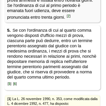
prova ammessi è fissata entro novanta giorni.
Se l'ordinanza di cui al primo periodo è
emanata fuori udienza, deve essere
[
7
]
pronunciata entro trenta giorni.
5.
Se con l'ordinanza di cui al quarto comma
vengono disposti d'ufficio mezzi di prova,
ciascuna parte può dedurre, entro un termine
perentorio assegnato dal giudice con la
medesima ordinanza, i mezzi di prova che si
rendono necessari in relazione ai primi, nonchè
depositare memoria di replica nell'ulteriore
termine perentorio parimenti assegnato dal
giudice, che si riserva di provvedere a norma
del quarto comma ultimo periodo.
[
5
]
[
6
]
[
1
] La L. 26 novembre 1990, n. 353, come modificata dalla
L. 4 dicembre 1992, n. 477, ha disposto: