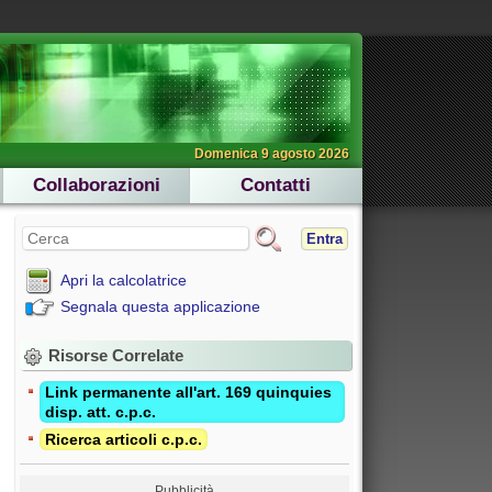
Domenica 9 agosto 2026
Collaborazioni
Contatti
Entra
Apri la calcolatrice
Segnala questa applicazione
Risorse Correlate
Link permanente all'art. 169 quinquies
disp. att. c.p.c.
Ricerca articoli c.p.c.
Pubblicità