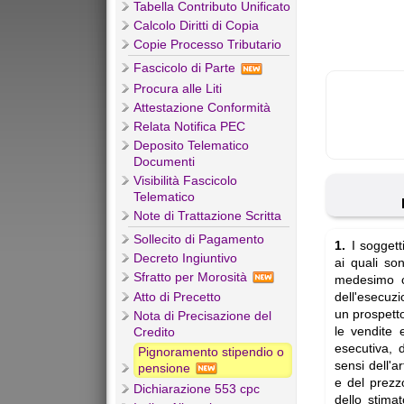
Tabella Contributo Unificato
Calcolo Diritti di Copia
Copie Processo Tributario
Fascicolo di Parte
Procura alle Liti
Attestazione Conformità
Relata Notifica PEC
Deposito Telematico
Documenti
Visibilità Fascicolo
Telematico
Note di Trattazione Scritta
Sollecito di Pagamento
1.
I sogget
Decreto Ingiuntivo
ai quali so
Sfratto per Morosità
medesimo c
Atto di Precetto
dell'esecuzi
un prospetto
Nota di Precisazione del
le vendite 
Credito
esecutiva, d
Pignoramento stipendio o
sensi dell'a
pensione
e del prezzo
Dichiarazione 553 cpc
dello stimat