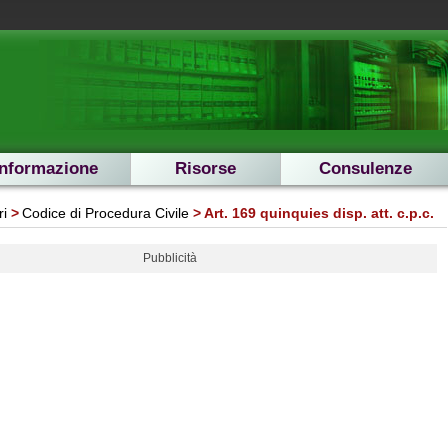
Informazione
Risorse
Consulenze
ri
Codice di Procedura Civile
Art. 169 quinquies disp. att. c.p.c.
Pubblicità