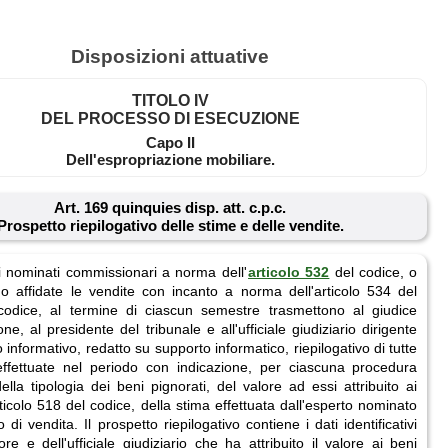
Disposizioni attuative
TITOLO IV
DEL PROCESSO DI ESECUZIONE
Capo II
Dell'espropriazione mobiliare.
Art. 169 quinquies disp. att. c.p.c.
Prospetto riepilogativo delle stime e delle vendite.
ti nominati commissionari a norma dell'
articolo 532
del codice, o
no affidate le vendite con incanto a norma dell'articolo 534 del
odice, al termine di ciascun semestre trasmettono al giudice
one, al presidente del tribunale e all'ufficiale giudiziario dirigente
 informativo, redatto su supporto informatico, riepilogativo di tutte
effettuate nel periodo con indicazione, per ciascuna procedura
ella tipologia dei beni pignorati, del valore ad essi attribuito ai
rticolo 518 del codice, della stima effettuata dall'esperto nominato
 di vendita. Il prospetto riepilogativo contiene i dati identificativi
ore e dell'ufficiale giudiziario che ha attribuito il valore ai beni