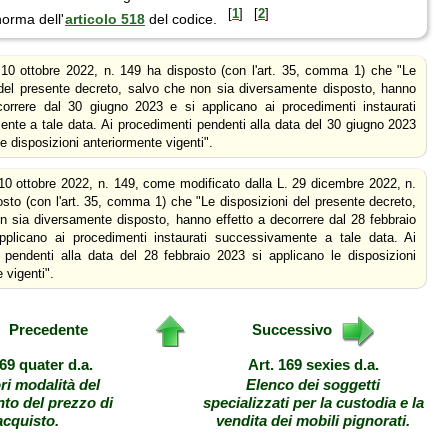
[
1
]
[
2
]
norma dell'
articolo 518
del codice.
. 10 ottobre 2022, n. 149 ha disposto (con l'art. 35, comma 1) che "Le
 del presente decreto, salvo che non sia diversamente disposto, hanno
correre dal 30 giugno 2023 e si applicano ai procedimenti instaurati
nte a tale data. Ai procedimenti pendenti alla data del 30 giugno 2023
le disposizioni anteriormente vigenti".
 10 ottobre 2022, n. 149, come modificato dalla L. 29 dicembre 2022, n.
sto (con l'art. 35, comma 1) che "Le disposizioni del presente decreto,
n sia diversamente disposto, hanno effetto a decorrere dal 28 febbraio
plicano ai procedimenti instaurati successivamente a tale data. Ai
 pendenti alla data del 28 febbraio 2023 si applicano le disposizioni
 vigenti".
Precedente
Successivo
169 quater d.a.
Art. 169 sexies d.a.
ori modalità del
Elenco dei soggetti
to del prezzo di
specializzati per la custodia e la
acquisto.
vendita dei mobili pignorati.