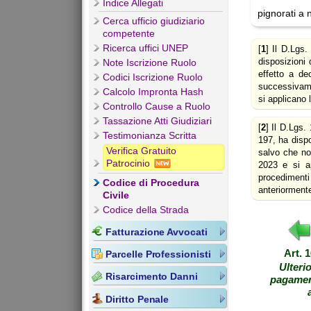
Indice Allegati
pignorati a 
Cerca ufficio giudiziario
competente
Ricerca uffici UNEP
[
1
] Il D.Lgs
disposizioni
Note Iscrizione Ruolo
effetto a de
Codici Iscrizione Ruolo
successivame
Calcolo Impronta Hash
si applicano 
Controllo Cause a Ruolo
Tassazione Atti Giudiziari
[
2
] Il D.Lgs.
Testimonianza Scritta
197, ha dispo
Verifica Gratuito
salvo che no
Patrocinio
2023 e si ap
procedimenti
Codice di Procedura
anteriormente
Civile
Codice della Strada
Fatturazione Avvocati
Art. 
Parcelle Professionisti
Ulteri
Risarcimento Danni
pagamen
Diritto Penale