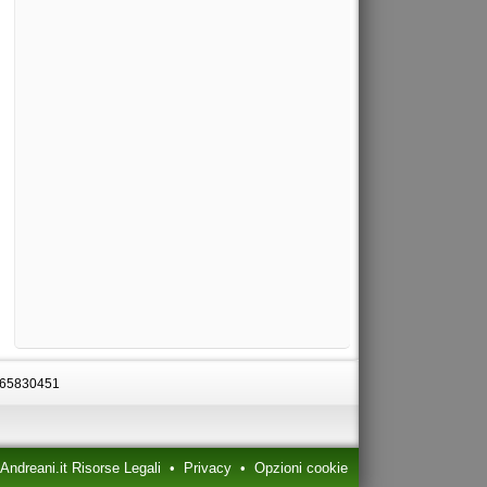
0665830451
ndreani.it Risorse Legali
•
Privacy
•
Opzioni cookie