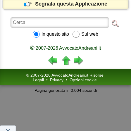
Segnala questa Applicazione
In questo sito
Sul web
©
2007-2026 AvvocatoAndreani.it
© 2007-2026 AvvocatoAndreani.it Risorse
Legali
•
Privacy
•
Opzioni cookie
Pagina generata in 0.004 secondi