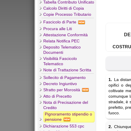
Tabella Contributo Unificato
Calcolo Diritti di Copia
Copie Processo Tributario
Fascicolo di Parte
Procura alle Liti
DE
Attestazione Conformità
Relata Notifica PEC
COSTRU
Deposito Telematico
Documenti
Visibilità Fascicolo
Telematico
Note di Trattazione Scritta
Sollecito di Pagamento
1.
La distan
Decreto Ingiuntivo
opifici o de
Sfratto per Morosità
coltivate me
Atto di Precetto
comunque la 
stradale, è s
Nota di Precisazione del
prefetto, pre
Credito
fuoco.
Pignoramento stipendio o
pensione
Dichiarazione 553 cpc
2.
Chiunque