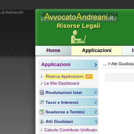
 di Refinery89
Risorse Legali
Home
Applicazioni
…
Atti Giudizia
Applicazioni
Ricerca Applicazioni
Le Mie Dashboard
Rivalutazioni Istat
Tassi e Interessi
Scadenze e Termini
Atti Giudiziari
Calcolo Contributo Unificato