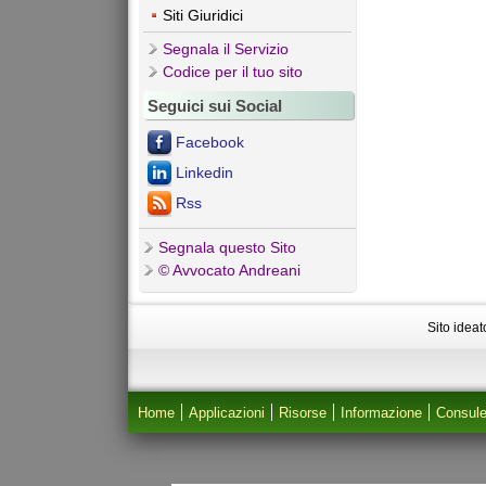
Siti Giuridici
Segnala il Servizio
Codice per il tuo sito
Seguici sui Social
Facebook
Linkedin
Rss
Segnala questo Sito
© Avvocato Andreani
Sito idea
Home
Applicazioni
Risorse
Informazione
Consul