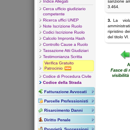
sanzione a
Indice Allegati
3.464.
Cerca ufficio giudiziario
competente
Ricerca uffici UNEP
3.
La viol
amministrati
Note Iscrizione Ruolo
ripristino d
Codici Iscrizione Ruolo
del titolo VI.
Calcolo Impronta Hash
Controllo Cause a Ruolo
Tassazione Atti Giudiziari
Testimonianza Scritta
Verifica Gratuito
A
Patrocinio
Fasce di 
visibilità
Codice di Procedura Civile
Codice della Strada
Fatturazione Avvocati
Parcelle Professionisti
Risarcimento Danni
Diritto Penale
Proprietà, Successioni