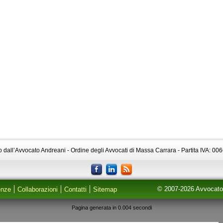
to dall’Avvocato Andreani - Ordine degli Avvocati di Massa Carrara - Partita IVA: 0
© 2007-2026 AvvocatoA
enze
Collaborazioni
Contatti
Sitemap
Pagina generata in 0.004 secondi