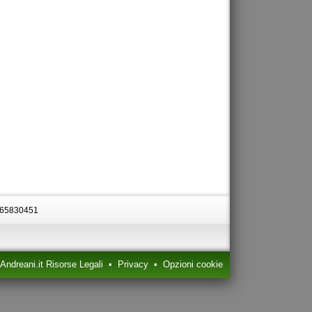
0665830451
ndreani.it Risorse Legali
•
Privacy
•
Opzioni cookie