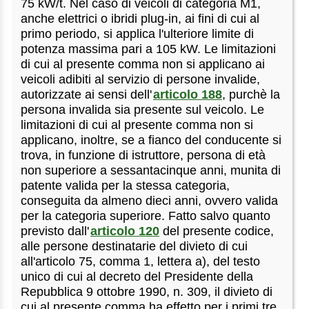
75 kW/t. Nel caso di veicoli di categoria M1,
anche elettrici o ibridi plug-in, ai fini di cui al
primo periodo, si applica l'ulteriore limite di
potenza massima pari a 105 kW. Le limitazioni
di cui al presente comma non si applicano ai
veicoli adibiti al servizio di persone invalide,
autorizzate ai sensi dell'
articolo 188
, purchè la
persona invalida sia presente sul veicolo. Le
limitazioni di cui al presente comma non si
applicano, inoltre, se a fianco del conducente si
trova, in funzione di istruttore, persona di età
non superiore a sessantacinque anni, munita di
patente valida per la stessa categoria,
conseguita da almeno dieci anni, ovvero valida
per la categoria superiore. Fatto salvo quanto
previsto dall'
articolo 120
del presente codice,
alle persone destinatarie del divieto di cui
all'articolo 75, comma 1, lettera a), del testo
unico di cui al decreto del Presidente della
Repubblica 9 ottobre 1990, n. 309, il divieto di
cui al presente comma ha effetto per i primi tre