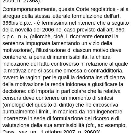
2009, n. 27368).
Contemporaneamente, questa Corte regolatrice - alla
stregua della stessa letterale formulazione dell'art.
366bis c.p.c. - è fermissima nel ritenere che a seguito
della novella del 2006 nel caso previsto dall'art. 360
c.p.c., n. 5, (allorchè, cioè, il ricorrente denunzi la
sentenza impugnata lamentando un vizio della
motivazione), l'illustrazione di ciascun motivo deve
contenere, a pena di inammissibilità, la chiara
indicazione del fatto controverso in relazione al quale
la motivazione si assume omessa o contraddittoria,
ovvero le ragioni per le quali la dedotta insufficienza
della motivazione la renda inidonea a giustificare la
decisione: ciò importa in particolare che la relativa
censura deve contenere un momento di sintesi
(omologo del quesito di diritto) che ne circoscriva
puntualmente i limiti, in maniera da non ingenerare
incertezze in sede di formulazione del ricorso e di
valutazione della sua ammissibilità (cfr., ad esempio,
Cass., sez. un., 1 ottobre 2007, n. 20603).