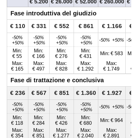
€ 5.200
€ 26.000
€ 52.000
€ 260.000
€ 52
Fase introduttiva del giudizio
€ 110
€ 331
€ 552
€ 861
€ 1.166
€ 1
-50%
-50%
-50%
-50%
-50% +50%
-50%
+50%
+50%
+50%
+50%
Min:
Min:
Min:
Min:
Min: € 583
Min:
€ 55
€ 166
€ 276
€ 431
Max:
Max:
Max:
Max:
Max:
M
€ 165
€ 497
€ 828
€ 1.292
€ 1.749
€ 2
Fase di trattazione e conclusiva
€ 236
€ 567
€ 851
€ 1.360
€ 1.927
€ 2
-50%
-50%
-50%
-50%
-50% +50%
-50%
+50%
+50%
+50%
+50%
Min:
Min:
Min:
Min:
M
Min: € 964
€ 118
€ 284
€ 426
€ 680
€ 1
Max:
Max:
Max:
Max:
Max:
M
€ 354
€ 851
€ 1.277
€ 2.040
€ 2.891
€ 3