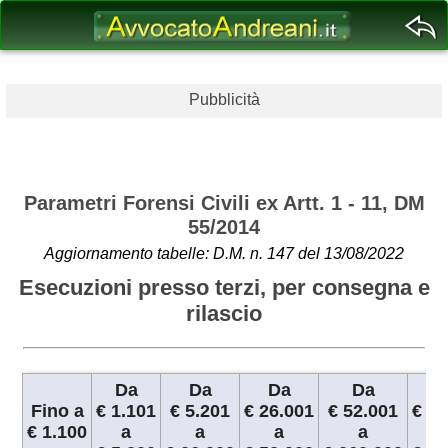
Pubblicità
Parametri Forensi Civili ex Artt. 1 - 11, DM
55/2014
Aggiornamento tabelle: D.M. n. 147 del 13/08/2022
Esecuzioni presso terzi, per consegna e
rilascio
Da
Da
Da
Da
Fino a
€ 1.101
€ 5.201
€ 26.001
€ 52.001
€ 26
€ 1.100
a
a
a
a