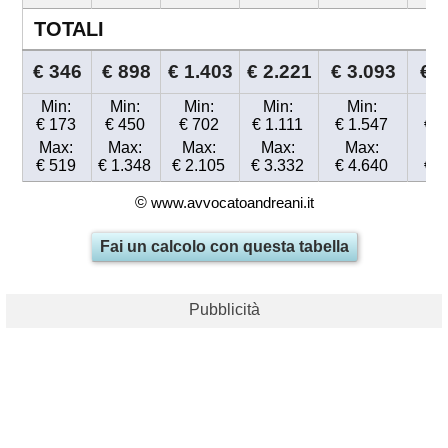
TOTALI
€ 346
€ 898
€ 1.403
€ 2.221
€ 3.093
€ 4
Min:
Min:
Min:
Min:
Min:
M
€ 173
€ 450
€ 702
€ 1.111
€ 1.547
€ 2
Max:
Max:
Max:
Max:
Max:
M
€ 519
€ 1.348
€ 2.105
€ 3.332
€ 4.640
€ 6
©
www.avvocatoandreani.it
Fai un calcolo con questa tabella
Pubblicità