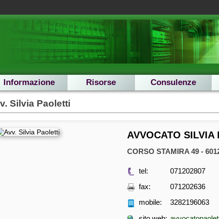
Informazione
Risorse
Consulenze
v. Silvia Paoletti
AVVOCATO SILVIA 
CORSO STAMIRA 49 - 6012
tel:
071202807
fax:
071202636
mobile:
3282196063
sito web:
avvocatopaolet