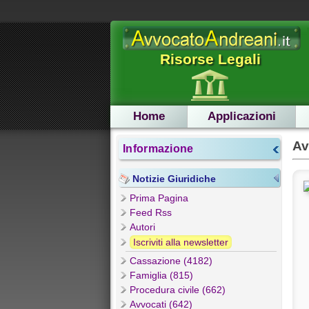
Risorse Legali
Home
Applicazioni
Av
Informazione
Notizie Giuridiche
Prima Pagina
Feed Rss
Autori
Iscriviti alla newsletter
Cassazione (4182)
Famiglia (815)
Procedura civile (662)
Avvocati (642)