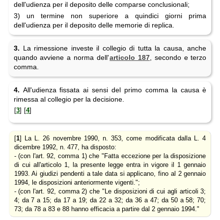
dell'udienza per il deposito delle comparse conclusionali;
3) un termine non superiore a quindici giorni prima
dell'udienza per il deposito delle memorie di replica.
3.
La rimessione investe il collegio di tutta la causa, anche
quando avviene a norma dell'
articolo 187
, secondo e terzo
comma.
4.
All'udienza fissata ai sensi del primo comma la causa è
rimessa al collegio per la decisione.
[
3
]
[
4
]
[
1
] La L. 26 novembre 1990, n. 353, come modificata dalla L. 4
dicembre 1992, n. 477, ha disposto:
- (con l'art. 92, comma 1) che "Fatta eccezione per la disposizione
di cui all'articolo 1, la presente legge entra in vigore il 1 gennaio
1993. Ai giudizi pendenti a tale data si applicano, fino al 2 gennaio
1994, le disposizioni anteriormente vigenti.";
- (con l'art. 92, comma 2) che "Le disposizioni di cui agli articoli 3;
4; da 7 a 15; da 17 a 19; da 22 a 32; da 36 a 47; da 50 a 58; 70;
73; da 78 a 83 e 88 hanno efficacia a partire dal 2 gennaio 1994."